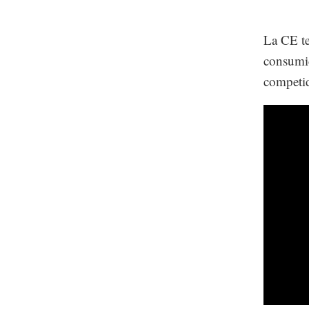
La CE te
consumid
competid