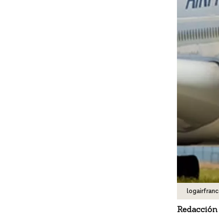
logairfran
Redacción