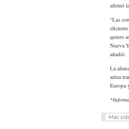
afirmó l
“Las com
eficient
quiero a
Nueva Yo
añadió.
La alian
aérea tr
Europa 
*Inform