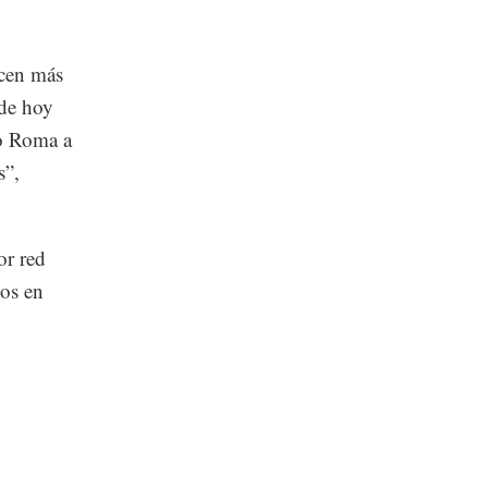
acen más
 de hoy
 o Roma a
s”,
or red
nos en