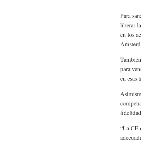
Para san
liberar l
en los a
Amsterd
También 
para ven
en esas t
Asimismo
competid
fidelidad
“La CE c
adecuada