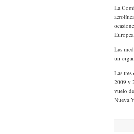
La Comi
aerolíne
ocasione
Europea
Las medi
un organ
Las tres
2009 y 2
vuelo d
Nueva Y