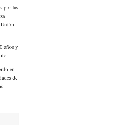
 por las
nza
a Unión
10 años y
nto.
erdo en
idades de
ís-