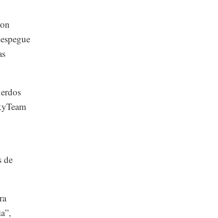
ron
 despegue
as
uerdos
SkyTeam
s de
ra
a”,