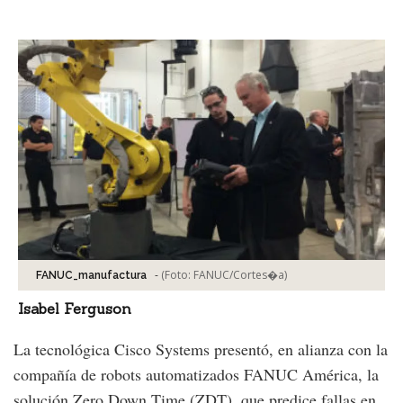
Facebook
Tweet
-
(Foto:
FANUC/Cortes�a
)
FANUC_manufactura
Isabel Ferguson
La tecnológica Cisco Systems presentó, en alianza con la
compañía de robots automatizados FANUC América, la
solución Zero Down Time (ZDT), que predice fallas en