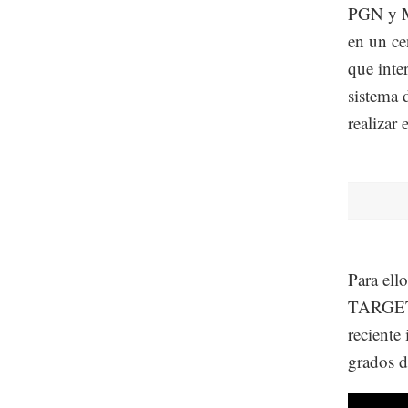
PGN y M
en un c
que inte
sistema 
realizar 
Para ell
TARGET 
reciente
grados d