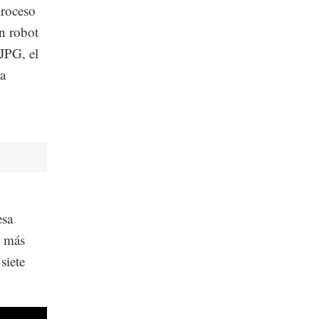
roceso
n robot
JPG, el
a
esa
 más
siete