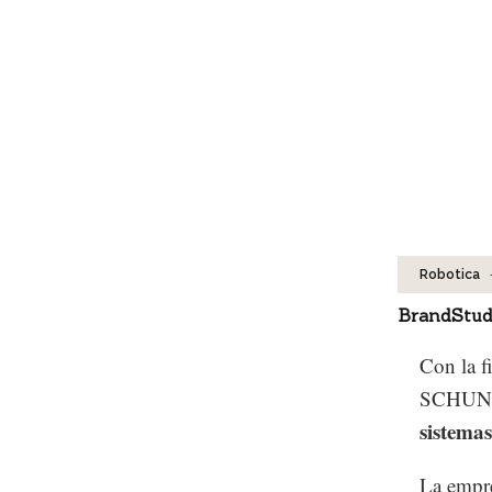
Robotica
BrandStud
Con la f
SCHUNK o
sistemas
La empr