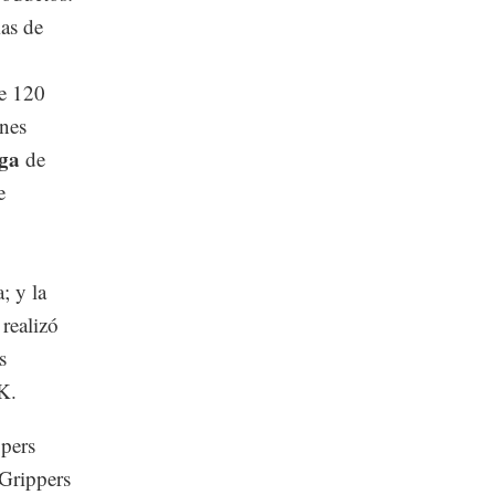
mas de
de 120
ones
rga
de
e
; y la
 realizó
s
K.
ppers
Grippers