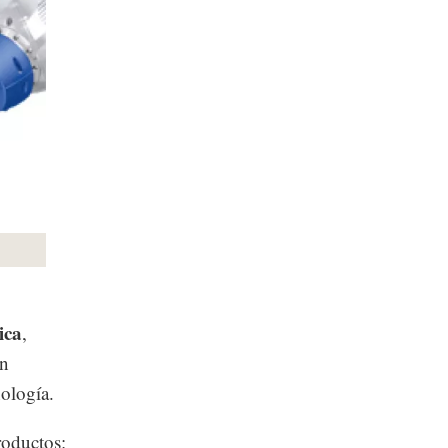
ica
,
en
ología.
roductos: