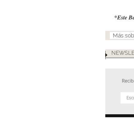
*Este B
NEWSLE
Recib