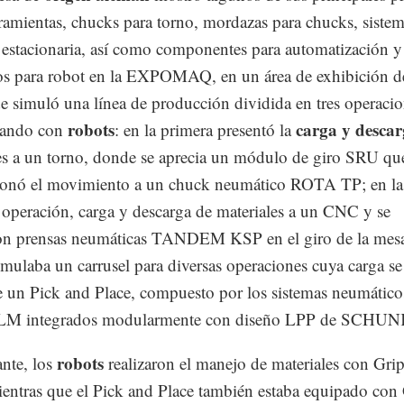
ramientas, chucks para torno, mordazas para chucks, siste
 estacionaria, así como componentes para automatización y
os para robot en la EXPOMAQ, en un área de exhibición 
 simuló una línea de producción dividida en tres operaci
robots
carga y desca
tuando con
: en la primera presentó la
es a un torno, donde se aprecia un módulo de giro SRU qu
ionó el movimiento a un chuck neumático ROTA TP; en la
operación, carga y descarga de materiales a un CNC y se
on prensas neumáticas TANDEM KSP en el giro de la mesa
simulaba un carrusel para diversas operaciones cuya carga se
 un Pick and Place, compuesto por los sistemas neumático
s LM integrados modularmente con diseño LPP de SCHUN
robots
nte, los
realizaron el manejo de materiales con Gri
ntras que el Pick and Place también estaba equipado con 