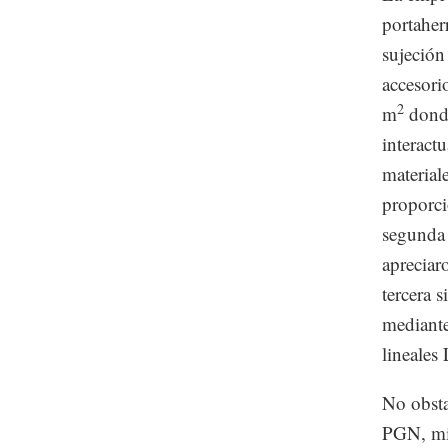
portaher
sujeción
accesori
2
m
donde
interac
material
proporc
segunda 
apreciar
tercera 
mediante
lineale
No obsta
PGN, mie