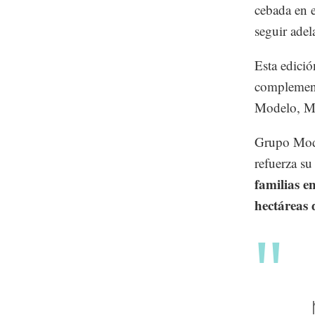
cebada en e
seguir ade
Esta edició
complement
Modelo, M
Grupo Model
refuerza su
familias e
hectáreas 