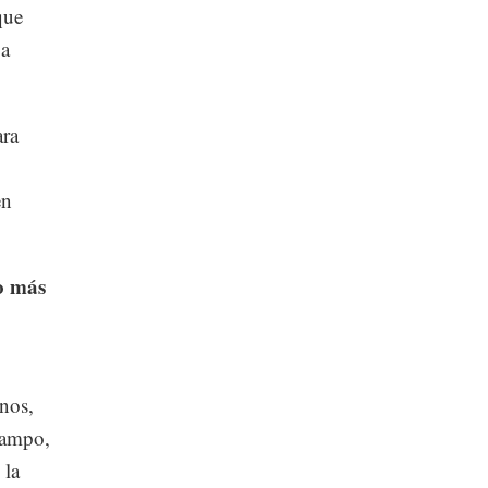
que
 a
ara
en
o más
rnos,
campo,
 la