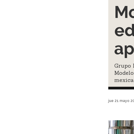
Mo
ed
ap
Grupo 
Modelo
mexican
jue 21 mayo 2