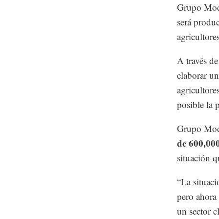
Grupo Mode
será produc
agricultore
A través d
elaborar u
agricultore
posible la 
Grupo Mod
de 600,000
situación q
“La situaci
pero ahora
un sector 