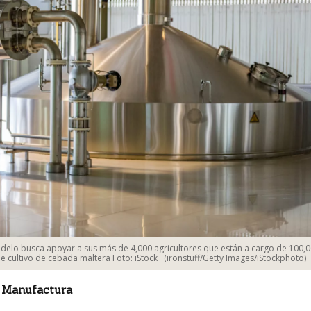
elo busca apoyar a sus más de 4,000 agricultores que están a cargo de 100,
e cultivo de cebada maltera Foto: iStock
(ironstuff/Getty Images/iStockphoto)
 Manufactura