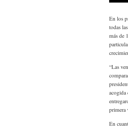
En los p
todas la
más de 1
particul
crecimie
“Las ven
comparac
presiden
acogida 
entregar
primera 
En cuant