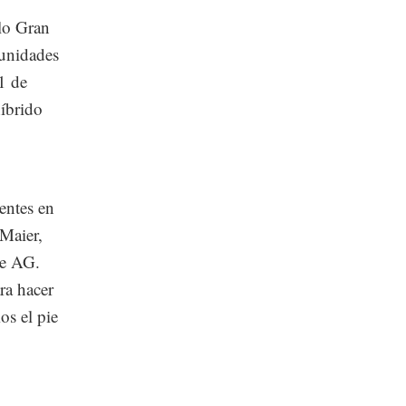
lo Gran
 unidades
 1 de
íbrido
entes en
 Maier,
he AG.
ra hacer
os el pie