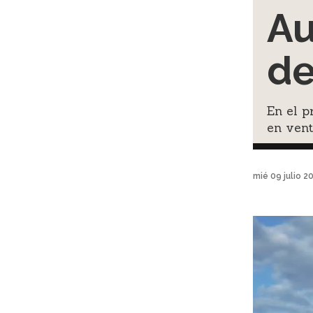
Au
de
En el p
en ven
mié 09 julio 2