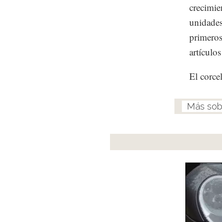
crecimie
unidades
primeros
artículo
El corce