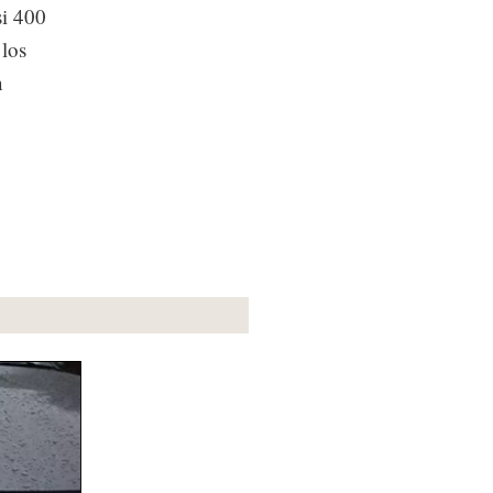
si 400
 los
n