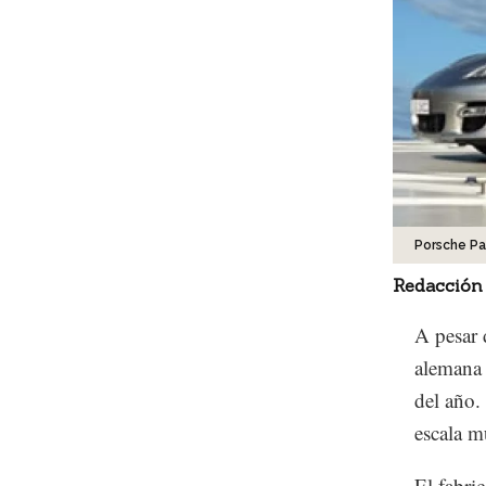
Porsche P
Redacción
A pesar 
alemana 
del año.
escala m
El fabri