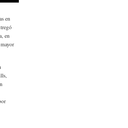
as en
ntregó
a, en
l mayor
n
lls,
an
por