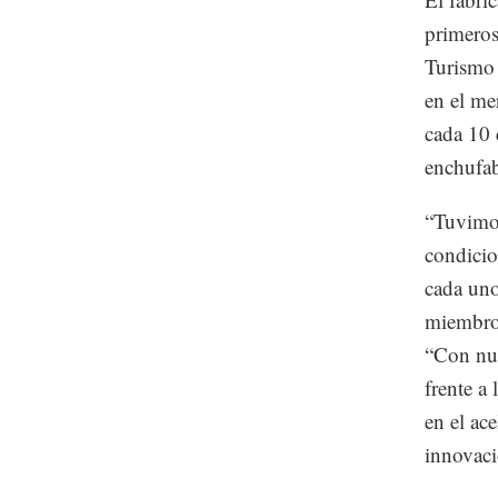
primeros
Turismo 
en el me
cada 10 
enchufab
“Tuvimos
condicio
cada uno
miembro 
“Con nue
frente a
en el ac
innovaci