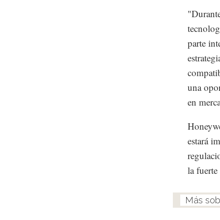
"Durante
tecnolog
parte int
estrateg
compatib
una opor
en merca
Honeywel
estará i
regulaci
la fuert