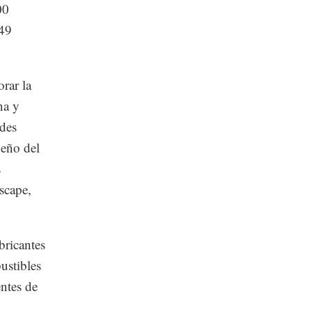
00
 49
rar la
na y
des
peño del
s
scape,
bricantes
ustibles
entes de