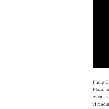
Philip G
Plazo, h
están us
el rendi