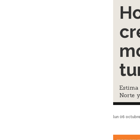
Ho
cr
mo
tu
Estima
Norte 
lun 06 octubr