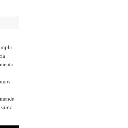
umplir
cia
imiento
ramos
demanda
onsumo