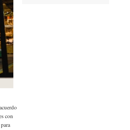
acuerdo
es con
 para