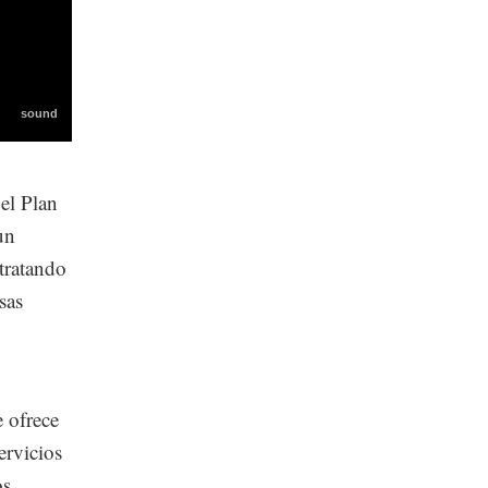
el Plan
un
tratando
sas
e ofrece
ervicios
os