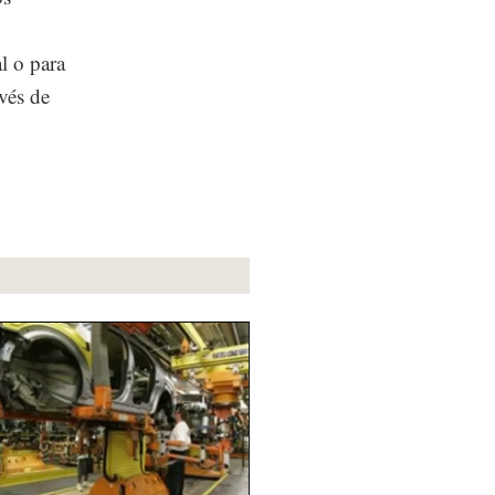
l o para
avés de