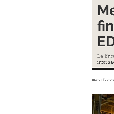
Me
fi
E
La líne
interna
mar 03 febrer