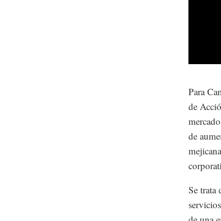
Para Can
de Acció
mercado 
de aumen
mejicana
corporat
Se trata
servicio
de una e