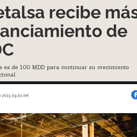
talsa recibe má
nanciamiento de
DC
a es de 100 MDD para continuar su crecimiento
cional
o 2015 09:20 AM