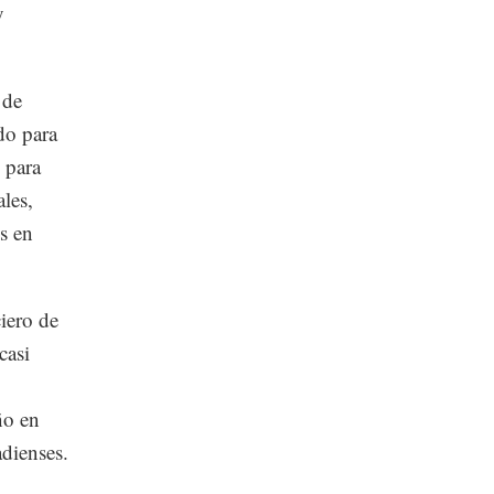
y
 de
do para
 para
les,
s en
ciero de
casi
ño en
dienses.