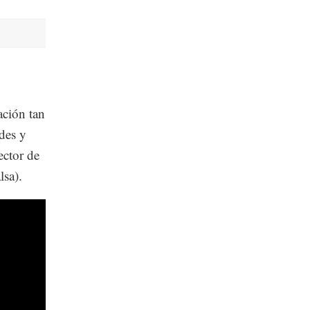
ación tan
ades y
ector de
lsa).