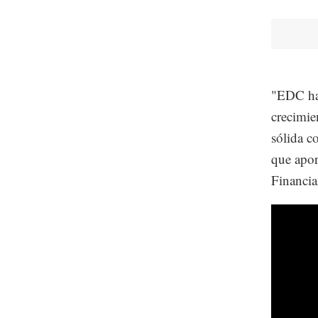
"EDC ha
crecimie
sólida c
que apor
Financia