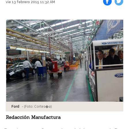
vie 13 febrero 2015 11:32 AM
Facebook
Tweet
-
(Foto:
Cortes�a
)
Ford
Redacción Manufactura