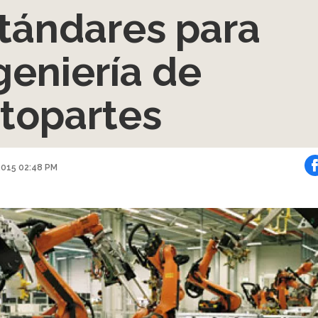
tándares para
geniería de
topartes
2015 02:48 PM