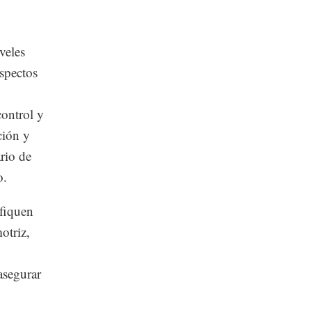
veles
aspectos
control y
ción y
ario de
o.
ifiquen
otriz,
asegurar
.