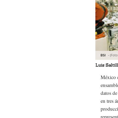
-
(Foto
BSI
Luis Saltil
México e
ensamble
datos de
en tres 
producci
represen