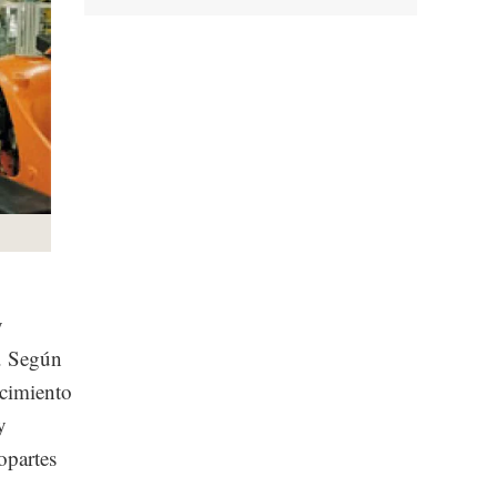
y
n. Según
ecimiento
y
opartes