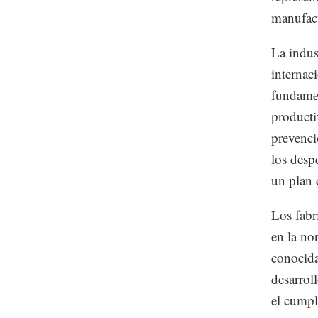
manufac
La indus
internac
fundamen
producti
prevenci
los desp
un plan 
Los fabr
en la no
conocid
desarrol
el cumpl