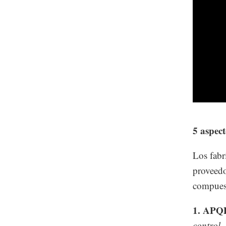
5 aspec
Los fabr
proveedo
compuest
1. APQ
control
.