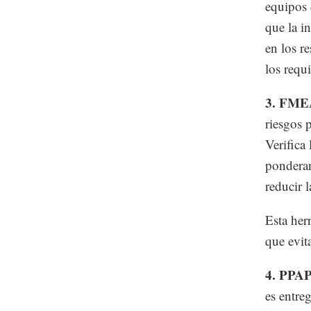
equipos 
que la i
en los r
los requ
3. FME
riesgos 
Verifica
ponderan
reducir 
Esta her
que evita
4. PPAP
es entre