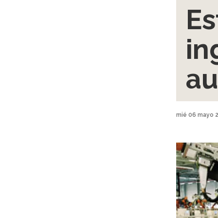
Es
in
au
mié 06 mayo 