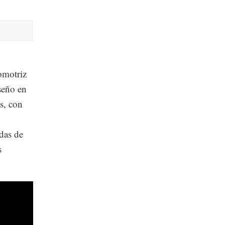
tomotriz
iseño en
s, con
das de
s