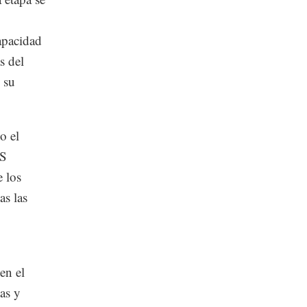
apacidad
s del
 su
o el
TS
e los
as las
en el
as y