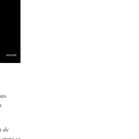
sus
n
n de
 etapa se