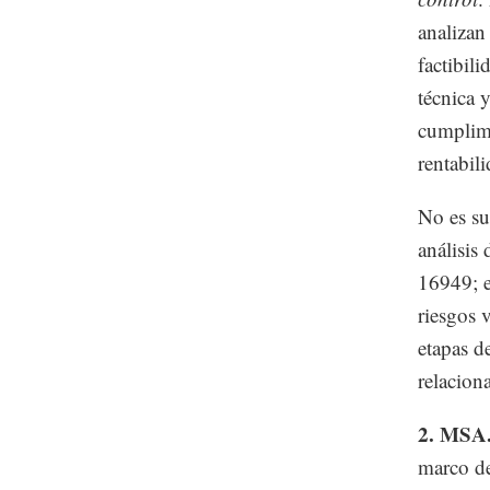
analizan
factibil
técnica 
cumplimi
rentabil
No es su
análisis
16949; e
riesgos 
etapas d
relacion
2. MSA
marco de