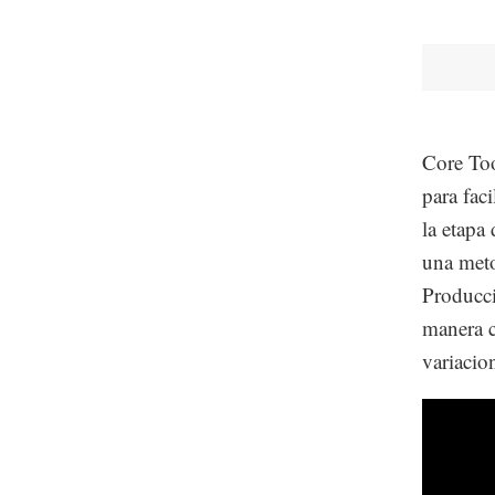
Core Too
para faci
la etapa
una meto
Producci
manera c
variacio