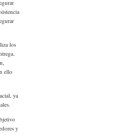
egurar
sistencia
egurar
liza los
ntrega.
n,
n ello
acial, ya
ales.
jetivo
edores y