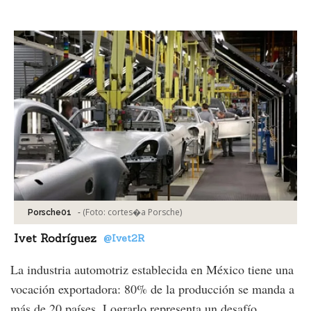
Facebook
Tweet
-
(Foto:
cortes�a Porsche
)
Porsche01
Ivet Rodríguez
@Ivet2R
La industria automotriz establecida en México tiene una
vocación exportadora: 80% de la producción se manda a
más de 20 países. Lograrlo representa un desafío