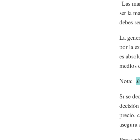
"Las mar
ser la ma
debes se
La gener
por la e
es absol
medios d
Nota:
J
Si se de
decisión
precio, 
asegura e
Para sed