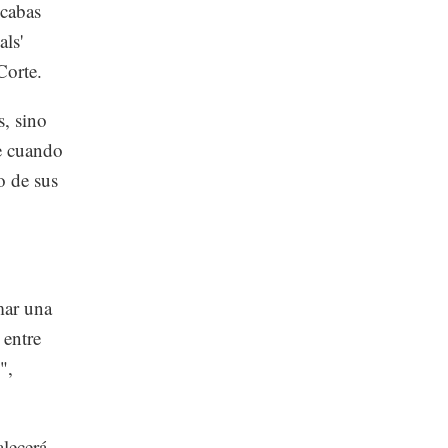
scabas
als'
Corte.
s, sino
he cuando
o de sus
mar una
 entre
",
alecerá