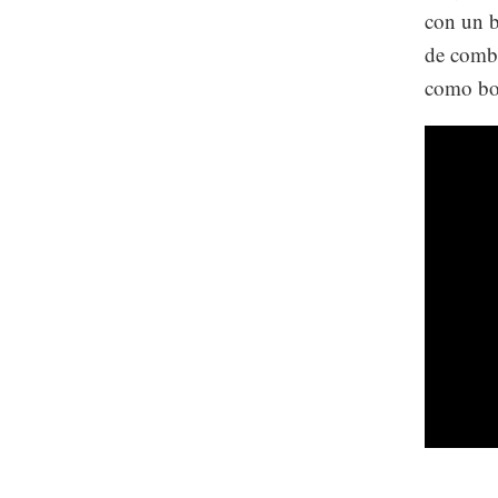
con un bu
de combu
como bol