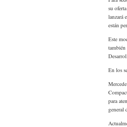
su ofert
lanzará 
están pen
Este mod
también 
Desarrol
En los s
Mercede
Compact
para ate
general 
Actualme