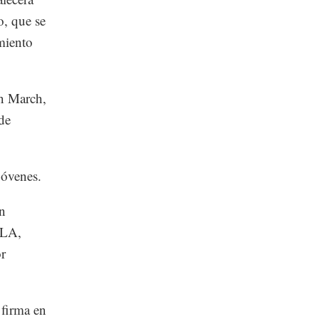
o, que se
miento
an March,
de
jóvenes.
n
GLA,
or
 firma en