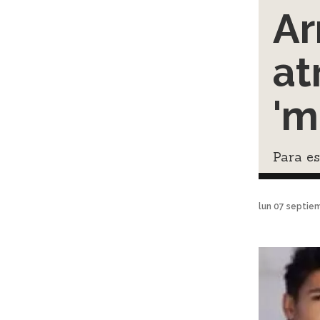
Ar
at
'm
Para es
lun 07 septie