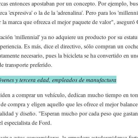
cas entonces apostaban por un concepto. Por ejemplo, bu
rca 'expresiva' o la de la 'adrenalina'. Pero para los 'millenni
r la marca que ofrezca el mejor paquete de valor", aseguró 
ación 'millennial' ya no adquiere un producto por su estatu
xperiencia. Es más, dice el directivo, sólo compran un coc
utamente necesario, pues la bicicleta se ha convertido en un
e transporte preferido.
óvenes y tercera edad, empleados de manufactura
ciden a comprar un vehículo, dedican mucho tiempo en to
 de compra y eligen aquello que les ofrece el mejor balance
calidad y diseño. "Esperan mucho por cada peso que gastan
l especialista de Ford.
ucir a estos consumidores, la armadora estadounidense fort