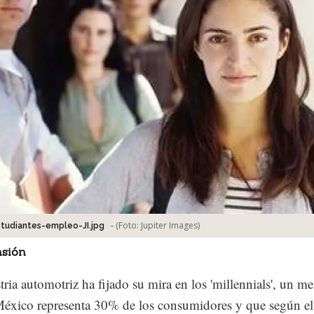
-
(Foto:
Jupiter Images
)
tudiantes-empleo-JI.jpg
sión
tria automotriz ha fijado su mira en los 'millennials', un m
éxico representa 30% de los consumidores y que según e