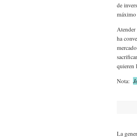
de inver
máximo n
Atender 
ha conve
mercadot
sacrific
quieren 
Nota:
J
La gener