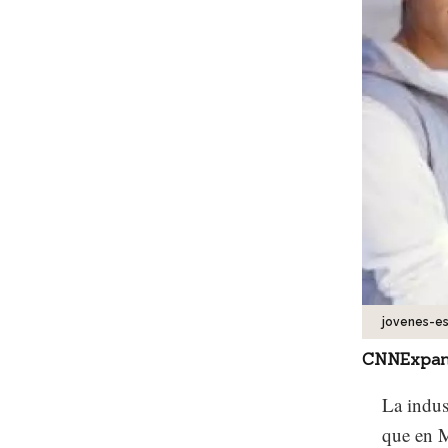
jovenes-es
CNNExpan
La indus
que en M