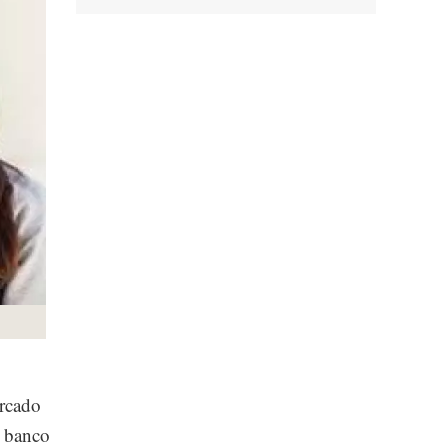
ercado
l banco