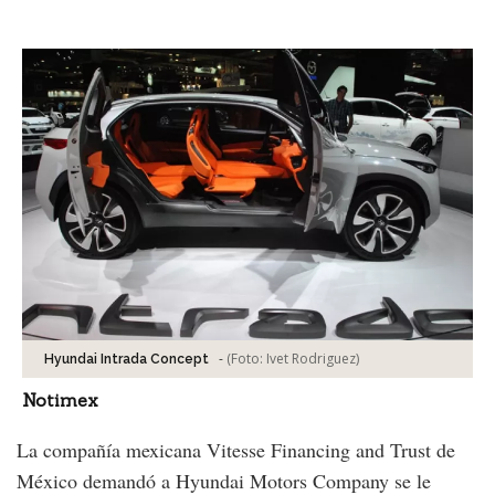
Facebook
Tweet
-
(Foto:
Ivet Rodriguez
)
Hyundai Intrada Concept
Notimex
La compañía mexicana Vitesse Financing and Trust de
México demandó a Hyundai Motors Company se le