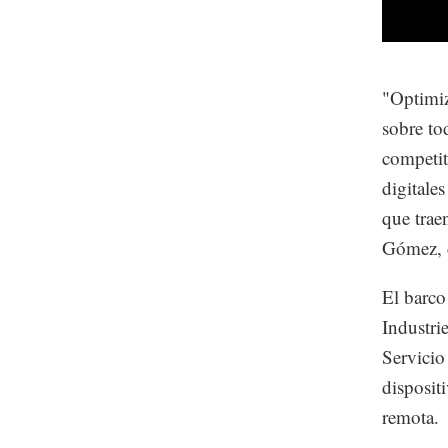
"Optimiz
sobre to
competit
digitale
que trae
Gómez, 
El barco
Industri
Servicio
disposit
remota.