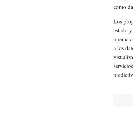
como dat
Los prop
estado y
operacio
a los dat
visualiz
servicio
predicti