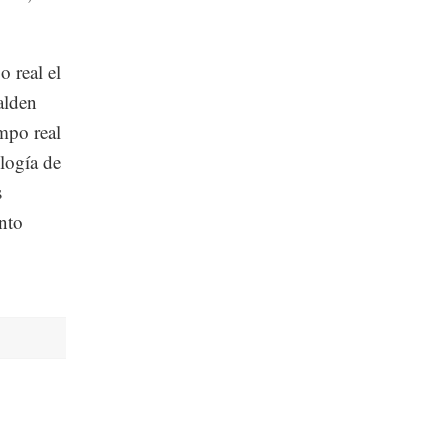
 real el
alden
empo real
ología de
s
ento