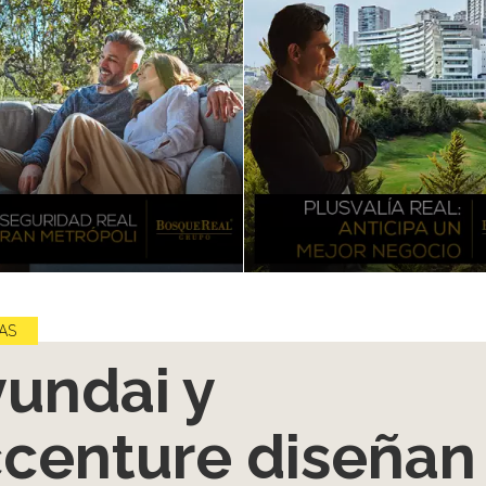
AS
undai y
centure diseñan