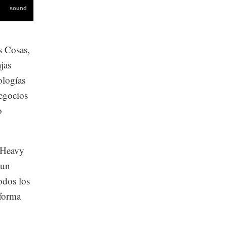
s Cosas,
jas
ologías
negocios
o
i Heavy
 un
odos los
 forma