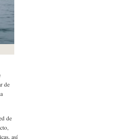
e
r de
la
ed de
cto,
cas, así