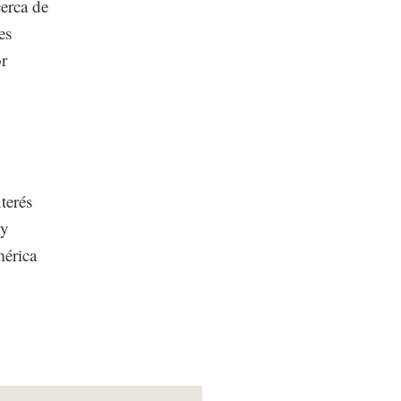
cerca de
es
or
terés
 y
mérica