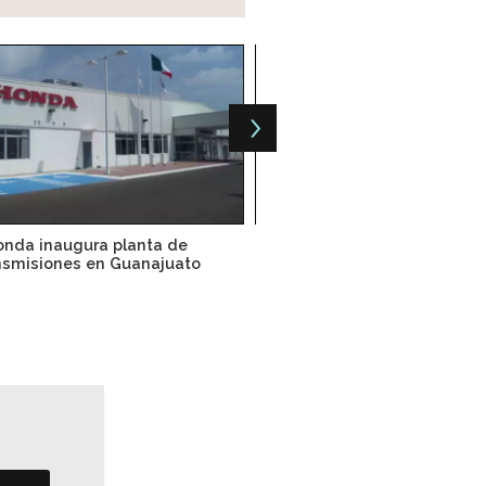
nda inaugura planta de
Dong Kwang construye 
nsmisiones en Guanajuato
planta en Coahuil