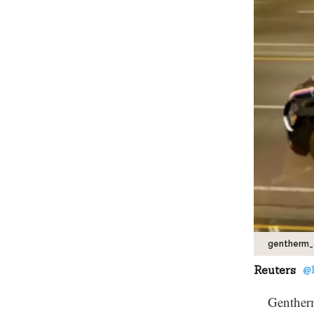
gentherm_
Reuters
@
Gentherm