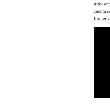
trimestr
cuenta c
fronteri