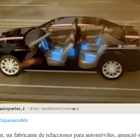
-
(Foto:
Gentherm/Cortes�a
)
autopartes_2
ExpansionMx
, un fabricante de refacciones para automóviles, anunció 