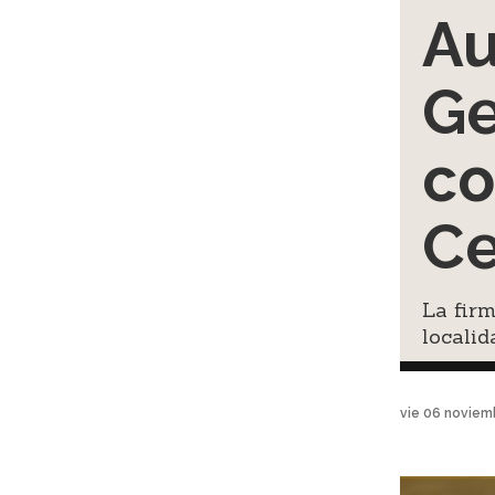
Au
G
co
Ce
La firm
localid
vie 06 noviem