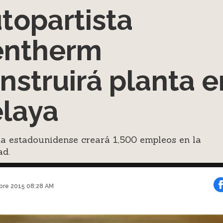
topartista
entherm
nstruirá planta e
laya
a estadounidense creará 1,500 empleos en la
ad.
bre 2015 08:28 AM