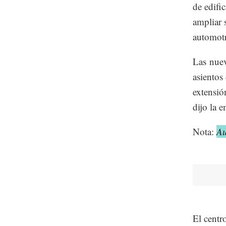
de edifi
ampliar 
automotr
Las nuev
asientos
extensió
dijo la 
Nota:
Au
El centr