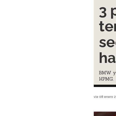
3 
te
se
ha
BMW y 
KPMG.
vie 08 enero 