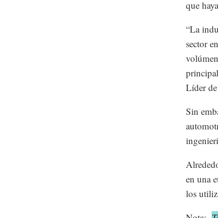
que haya
“La indu
sector e
volúmene
principa
Líder d
Sin emba
automotr
ingenier
Alrededo
en una e
los utili
Nota:
T