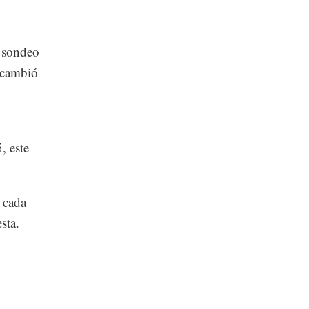
l sondeo
o cambió
, este
 cada
esta.