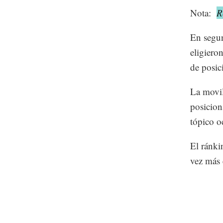
Nota:
R
En segun
eligiero
de posic
La movil
posicion
tópico o
El ránki
vez más 