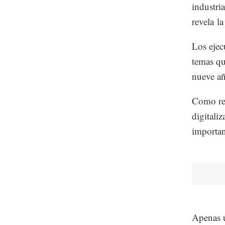
industri
revela l
Los ejec
temas qu
nueve añ
Como res
digitali
importan
Apenas u