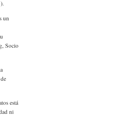
).
s un
su
g, Socio
ia
 de
tos está
dad ni