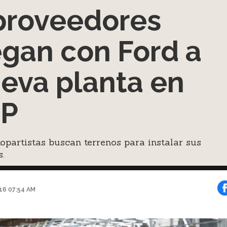
proveedores
egan con Ford a
eva planta en
LP
opartistas buscan terrenos para instalar sus
s.
016 07:54 AM