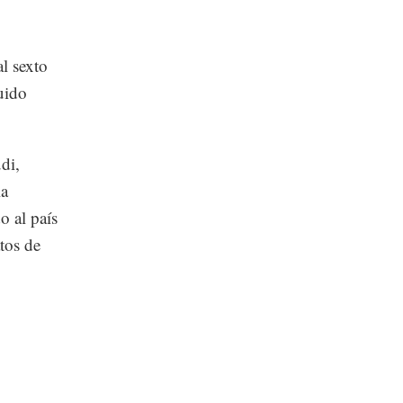
l sexto
uido
di,
la
o al país
tos de