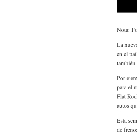
Nota: F
La nueva
en el pa
también 
Por ejem
para el 
Flat Roc
autos qu
Esta se
de freno