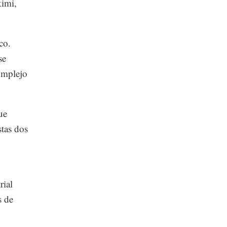
kimi,
co.
se
complejo
ue
stas dos
rial
s de