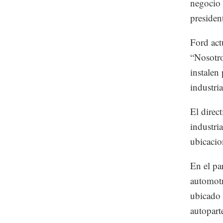
negocio 
presiden
Ford act
“Nosotro
instalen
industri
El direct
industria
ubicacio
En el pa
automotr
ubicado 
autopart