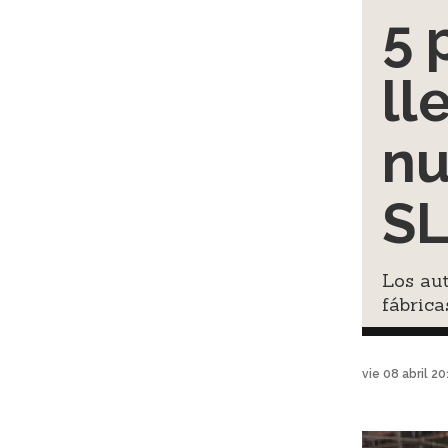
5 
ll
nu
S
Los aut
fábrica
vie 08 abril 2