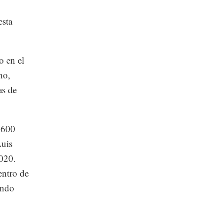
esta
o en el
no,
as de
1,600
Luis
020.
entro de
ando