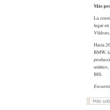
Más pr
La const
lugar en
Vildozo,
Hacia 20
BMW, la 
producci
asiático
IHS.
Encuent