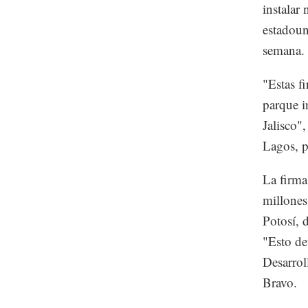
instalar
estadoun
semana.
"Estas f
parque i
Jalisco"
Lagos, p
La firma
millones
Potosí, 
"Esto de
Desarro
Bravo.