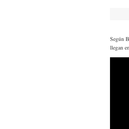
Según Br
llegan e