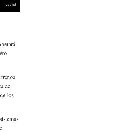
operará
pero
 frenos
ta de
de los
sistemas
e