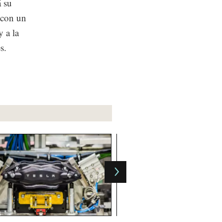
á su
 con un
y a la
s.