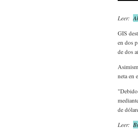
Leer:
A
GIS dest
en dos p
de dos a
Asimismo
neta en 
"Debido 
mediante
de dólar
Leer:
B