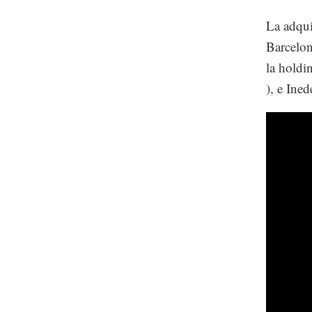
La adqui
Barcelon
la holdi
), e Ine