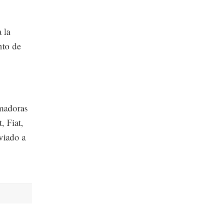
 la
nto de
rmadoras
, Fiat,
viado a