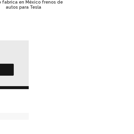
 fabrica en México frenos de
Brose instala en Querétaro 
autos para Tesla
autopartes