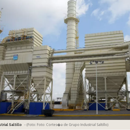
-
(Foto:
Foto: Cortes�a de Grupo Industrial Saltillo
)
trial Saltillo