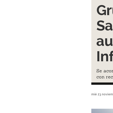
Gr
Sa
au
In
Se acor
con rec
mié 23 noviem