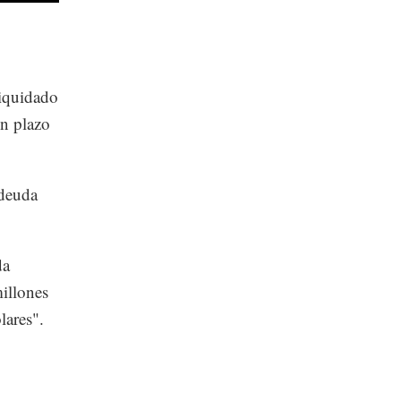
liquidado
un plazo
 deuda
da
illones
lares".