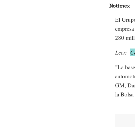
Notimex
El Grupo
empresa 
280 mill
Leer:
C
"La base
automotr
GM, Daim
la Bols