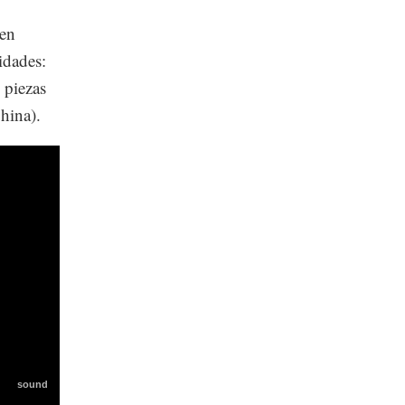
 en
idades:
 piezas
hina).