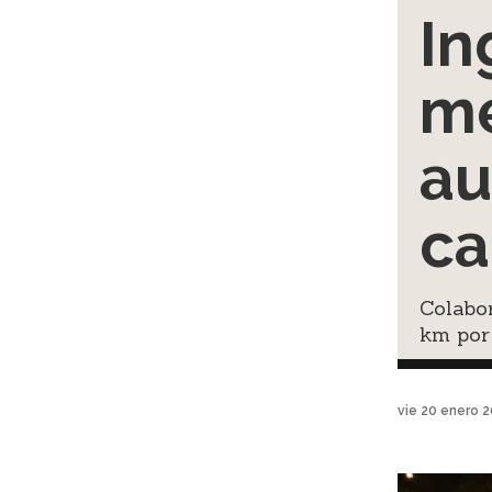
In
me
au
ca
Colabo
km por
vie 20 enero 