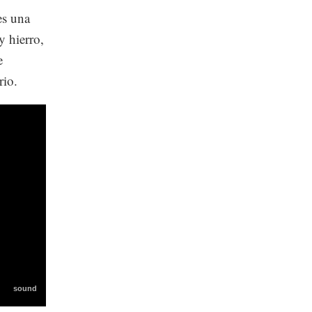
es una
y hierro,
e
rio.