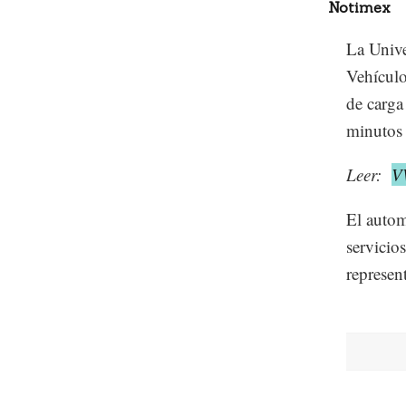
Notimex
La Univ
Vehículo
de carga
minutos 
Leer:
V
El autom
servicio
represen