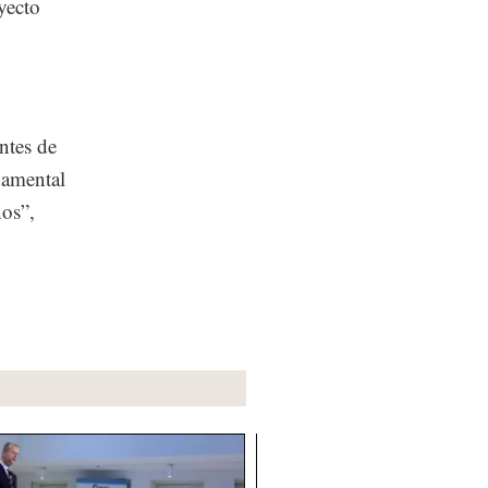
yecto
ntes de
damental
os”,