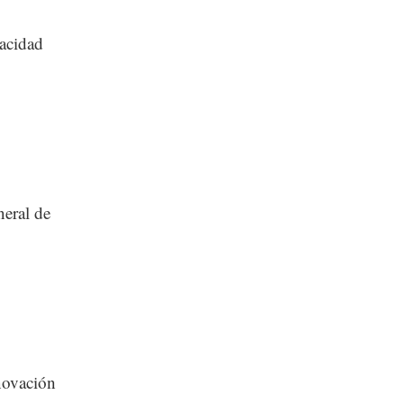
pacidad
neral de
nnovación