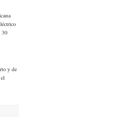
icana
léctrico
o 30
rto y de
 el