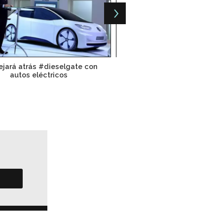
jará atrás #dieselgate con
Electrolineras buscan expa
autos eléctricos
México