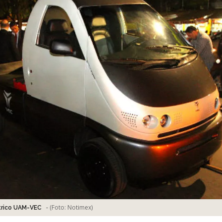
-
(Foto:
Notimex
)
trico UAM-VEC