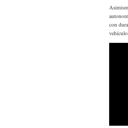
Asimismo
autonomí
con dura
vehículo