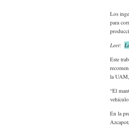
Los inge
para cor
producci
Leer:
Lo
Este tra
recomend
la UAM,
“El mant
vehículo
En la pr
Azcapotz