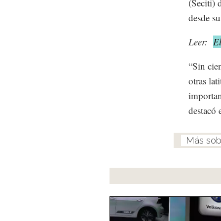
(Seciti)
desde su
Leer:
E
“Sin cie
otras la
importan
destacó 