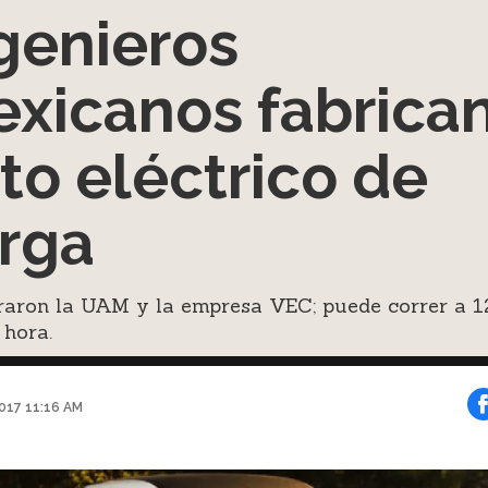
genieros
xicanos fabrica
to eléctrico de
rga
raron la UAM y la empresa VEC; puede correr a 1
 hora.
2017 11:16 AM