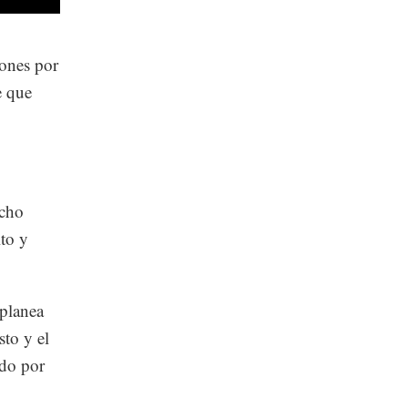
zones por
e que
ucho
lto y
planea
sto y el
ado por