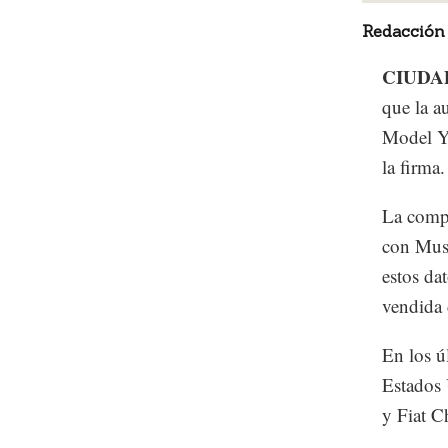
Redacción
CIUDA
que la a
Model Y,
la firma.
La compa
con Musk
estos da
vendida 
En los ú
Estados 
y Fiat C