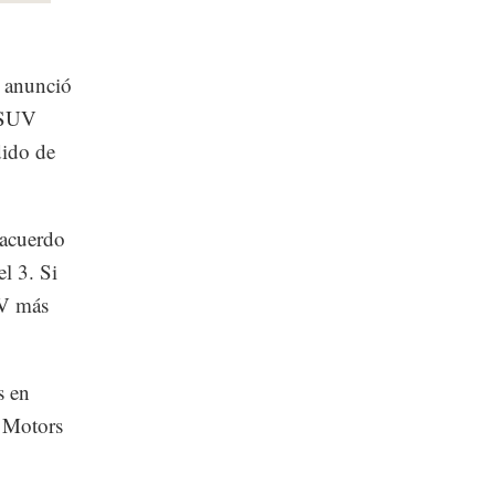
, anunció
l SUV
dido de
 acuerdo
l 3. Si
UV más
s en
l Motors