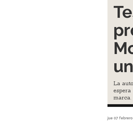
Te
pr
Mo
un
La auto
espera
marca.
jue 07 febrer