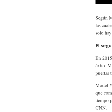
Según Mi
las cual
solo hay
El seg
En 2015
éxito. M
puertas t
Model Y 
que comp
tiempo p
CNN.