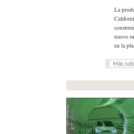
La produ
Californ
construi
nuevo mo
en la pla