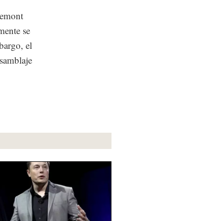
remont
mente se
bargo, el
nsamblaje