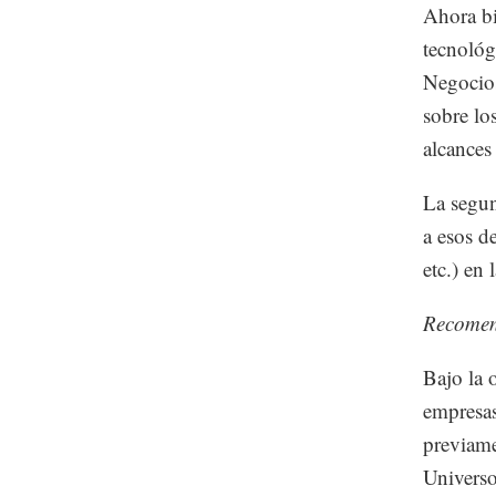
Ahora bie
tecnológ
Negocios
sobre lo
alcances
La segun
a esos de
etc.) en
Recome
Bajo la 
empresas
previame
Universo