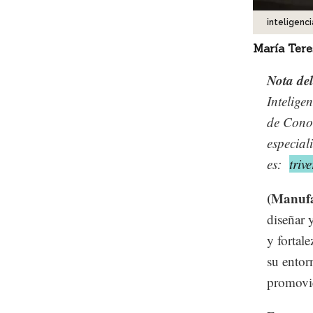
inteligenc
María Tere
Nota del
Intelige
de Cono
especial
es:
tri
(Manufa
diseñar y
y fortal
su entor
promovie