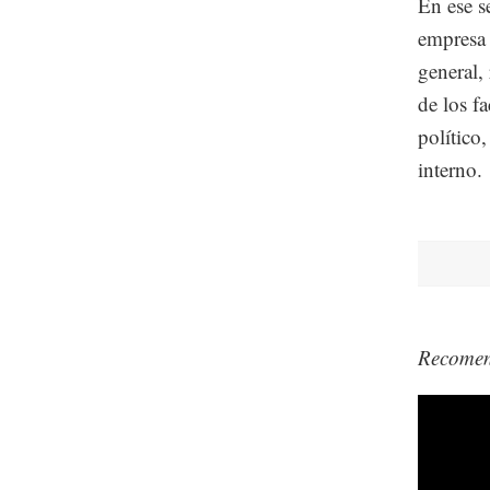
En ese s
empresa 
general,
de los f
político
interno.
Recome