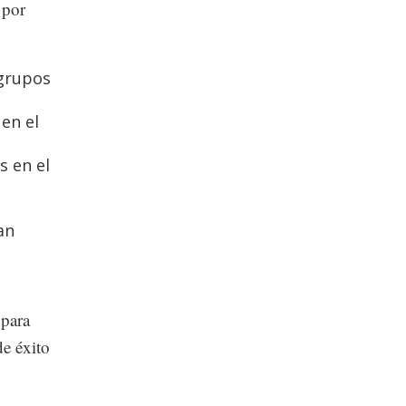
 por
 grupos
en el
s en el
an
 para
de éxito