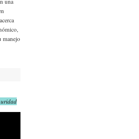
en una
en
acerca
onómico,
su manejo
guridad