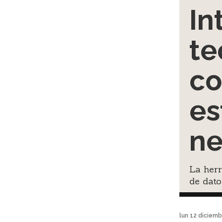
In
te
co
es
ne
La herr
de dato
lun 12 diciem