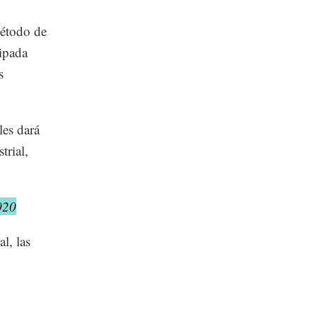
Método de
cipada
s
les dará
trial,
020
l, las