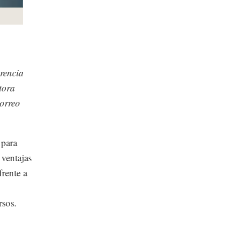
erencia
tora
correo
 para
 ventajas
frente a
rsos.