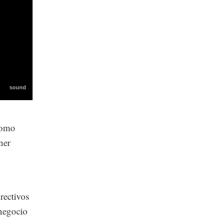
como
ner
rectivos
 negocio