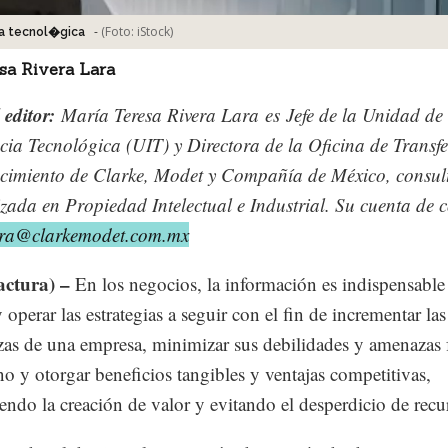
-
(Foto:
iStock
)
ia tecnol�gica
sa Rivera Lara
 editor:
María Teresa Rivera Lara
es
Jefe de la Unidad de
ncia Tecnológica (UIT) y Directora de la Oficina de Transf
cimiento de Clarke, Modet y Compañía de México, consul
izada en Propiedad Intelectual e Industrial. Su cuenta de 
vera@clarkemodet.com.mx
ctura) –
En los negocios, la información es indispensable
 operar las estrategias a seguir con el fin de incrementar las
ezas de una empresa, minimizar sus debilidades y amenazas 
no y otorgar beneficios tangibles y ventajas competitivas,
ndo la creación de valor y evitando el desperdicio de recu