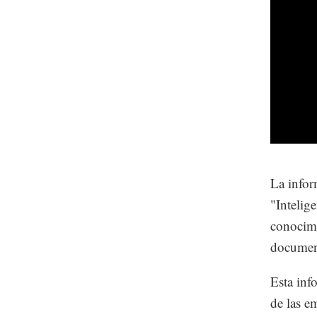
La infor
"Intelig
conocimi
document
Esta inf
de las e