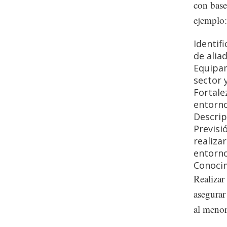
con base
ejemplo:
Identif
de alia
Equipam
sector 
Fortale
entorno
Descrip
Previsi
realiza
entorno
Conocim
Realizar
asegurar
al menor