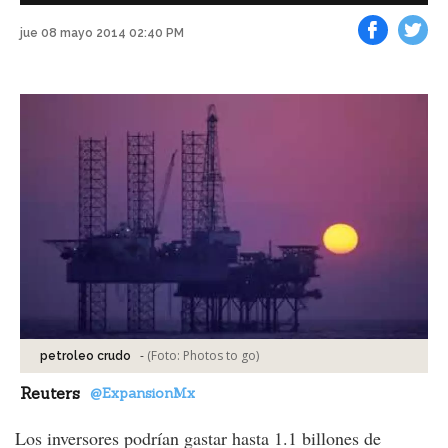
jue 08 mayo 2014 02:40 PM
Facebook
Tweet
-
(Foto:
Photos to go
)
petroleo crudo
Reuters
@ExpansionMx
Los inversores podrían gastar hasta 1.1 billones de