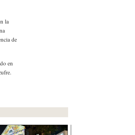
n la
na
encia de
ido en
ufre.