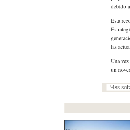
debido a
Esta rec
Estrateg
generaci
las actua
Una vez 
un noven