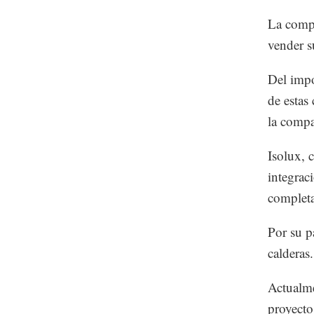
La compa
vender s
Del impo
de estas
la compa
Isolux, 
integrac
completa
Por su p
calderas.
Actualme
proyecto