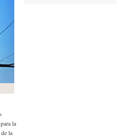
o
para la
de la