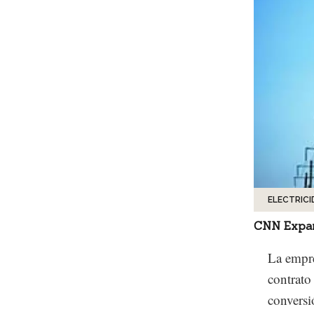
ELECTRICI
CNN Expa
La empre
contrato
conversi