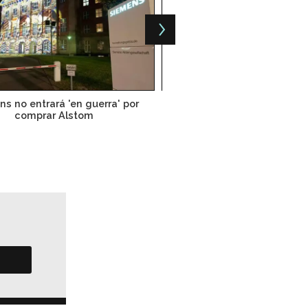
s no entrará 'en guerra' por
Cofemer aprueba convenio
comprar Alstom