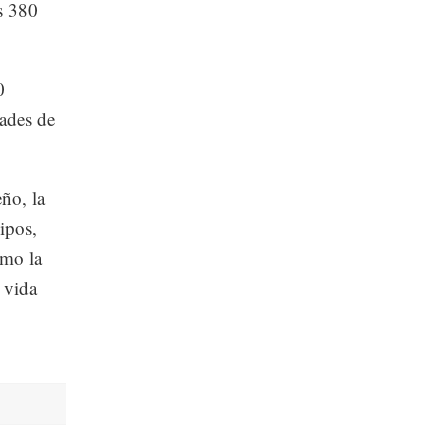
s 380
0
ades de
ño, la
uipos,
omo la
 vida