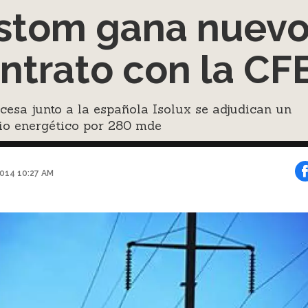
stom gana nuev
ntrato con la CF
cesa junto a la española Isolux se adjudican un
io energético por 280 mde
014 10:27 AM