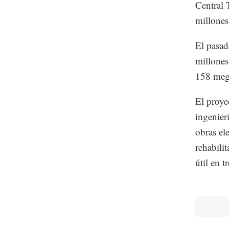
Central 
millones
El pasad
millones
158 mega
El proye
ingenierí
obras el
rehabili
útil en t