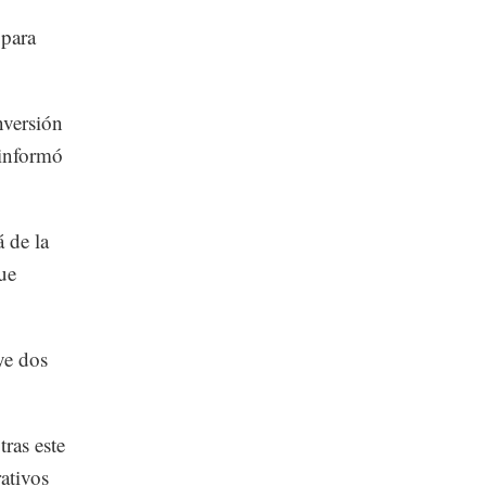
 para
nversión
 informó
á de la
que
ye dos
ras este
rativos