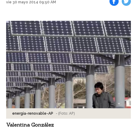
vie 30 mayo 2014 09:50 AM
Facebook
Tweet
-
(Foto:
AP
)
energia-renovable-AP
Valentina González