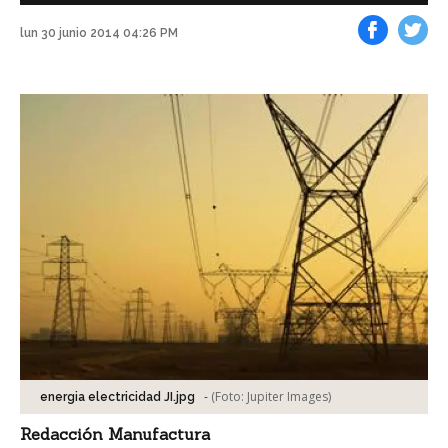
lun 30 junio 2014 04:26 PM
Facebook
Tweet
-
(Foto:
Jupiter Images
)
energia electricidad JI.jpg
Redacción Manufactura