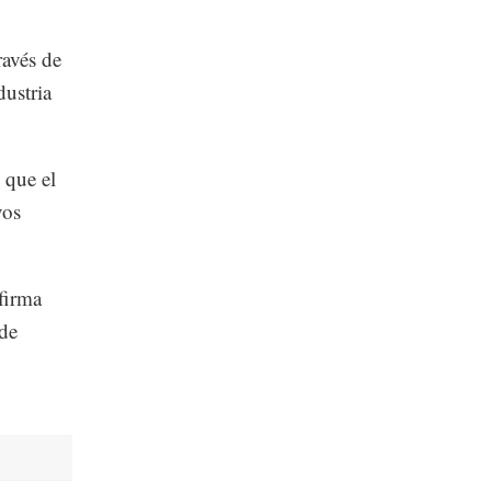
ravés de
dustria
 que el
vos
 firma
 de