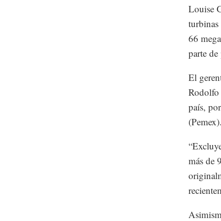
Louise G
turbinas
66 megaw
parte de
El geren
Rodolfo 
país, po
(Pemex)
“Excluye
más de 9
original
reciente
Asimismo