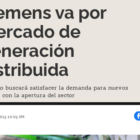
emens va por
rcado de
neración
stribuida
to buscará satisfacer la demanda para nuevos
s con la apertura del sector
015 10:05 AM