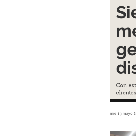
Si
me
ge
di
Con es
cliente
mié 13 mayo 2