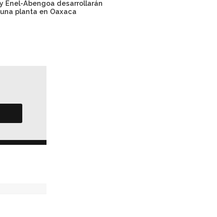
y Enel-Abengoa desarrollarán
Pemex y Global Water Dev
una planta en Oaxaca
invertirán en infraestr