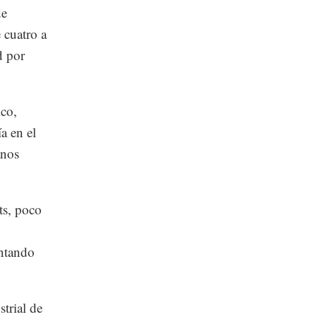
de
 cuatro a
d por
ico,
a en el
anos
ts, poco
entando
trial de