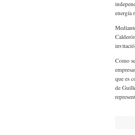
independ
energía 
Mediante
Calderón
invitaci
Como se 
empresas
que es c
de Guill
represen