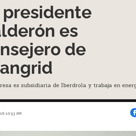
 presidente
lderón es
nsejero de
angrid
esa es subsidiaria de Iberdrola y trabaja en ener
016 10:53 AM