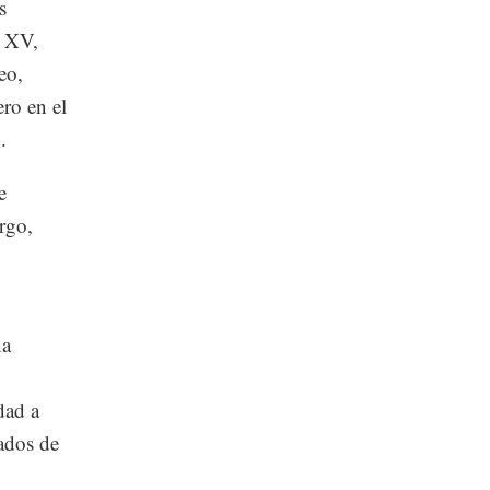
s
n XV,
eo,
ro en el
.
e
rgo,
na
dad a
tados de