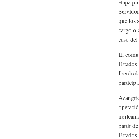
etapa pr
Servidor
que los 
cargo o 
caso del
El comun
Estados 
Iberdrol
particip
Avangrid
operació
norteame
partir de
Estados