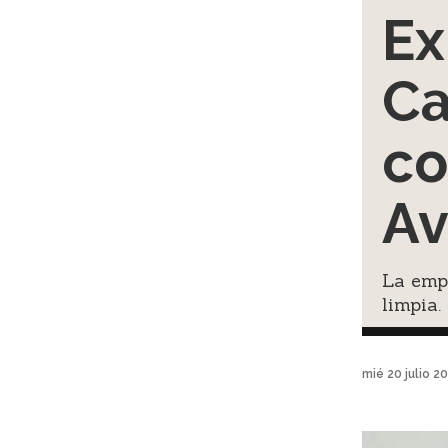
Ex
Ca
co
Av
La empr
limpia.
mié 20 julio 2