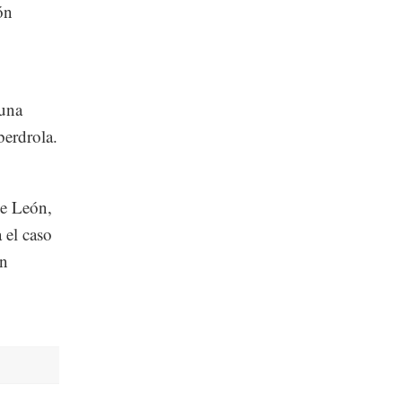
ón
 una
berdrola.
de León,
 el caso
en