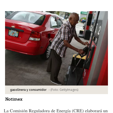
Facebook
Tweet
-
(Foto:
GettyImages
)
gasolinera y consumidor
Notimex
La Comisión Reguladora de Energía (CRE) elaborará un