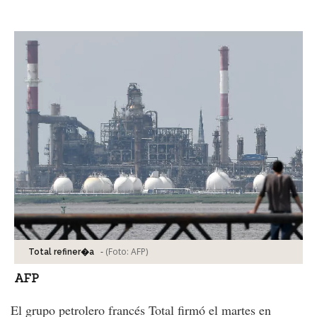
Facebook
Tweet
-
(Foto:
AFP
)
Total refiner�a
AFP
El grupo petrolero francés Total firmó el martes en