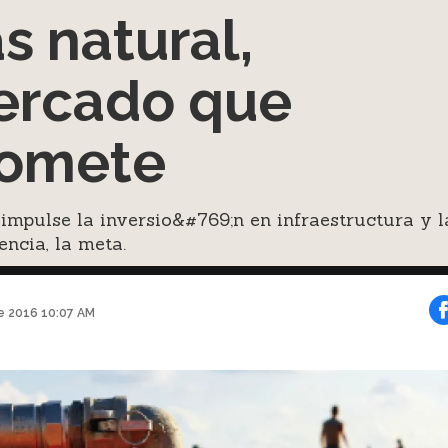
s natural,
rcado que
romete
impulse la inversio&#769;n en infraestructura y l
ncia, la meta.
e 2016 10:07 AM