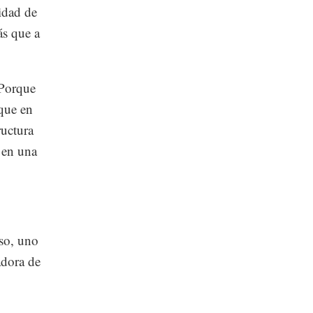
idad de
́s que a
 Porque
que en
ructura
 en una
aso, uno
adora de