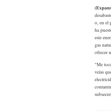
(Expan
desabast
o, en el
ha puest
este ene
gas natu
ofrecer 
"Me tocó
veías que
electric
contamin
subsecre