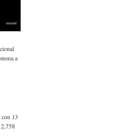
cional
istema a
, con 13
r 2,758