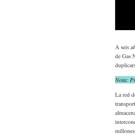
A seis a
de Gas N
duplicar
Nota: P
La red d
transpor
almacena
intercon
millones 