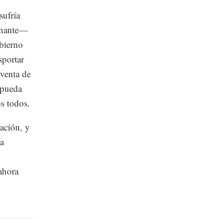
sufría
inante—
obierno
sportar
 venta de
y pueda
s todos.
ración, y
la
ahora