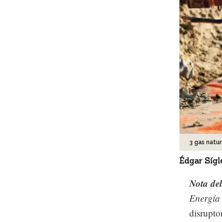
3 gas natu
Édgar Sígl
Nota del
Energía 
disrupto