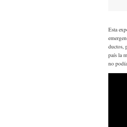
Esta exp
emergenc
ductos, 
país la 
no podía