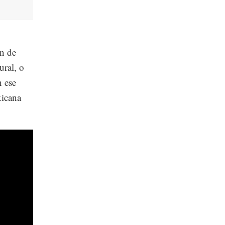
an de
ural, o
n ese
xicana