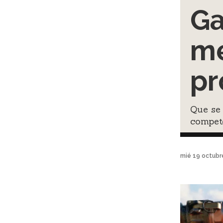
Ga
me
p
Que se 
compete
mié 19 octubr