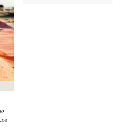
to
Los