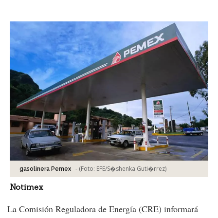
Facebook
Tweet
-
(Foto:
EFE/S�shenka Guti�rrez
)
gasolinera Pemex
Notimex
La Comisión Reguladora de Energía (CRE) informará