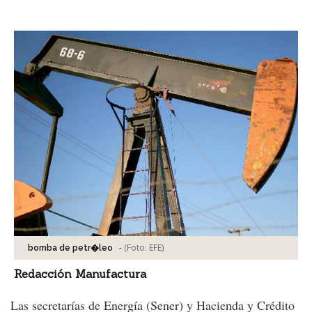
Facebook
Tweet
-
(Foto:
EFE
)
bomba de petr�leo
Redacción Manufactura
Las secretarías de Energía (Sener) y Hacienda y Crédito