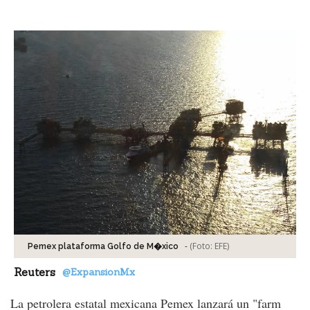
Facebook
Tweet
-
(Foto:
EFE
)
Pemex plataforma Golfo de M�xico
Reuters
@ExpansionMx
La petrolera estatal mexicana Pemex lanzará un "farm