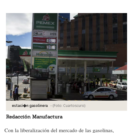
Facebook
Tweet
-
(Foto:
Cuartoscuro
)
estaci�n gasolinera
Redacción Manufactura
Con la liberalización del mercado de las gasolinas,