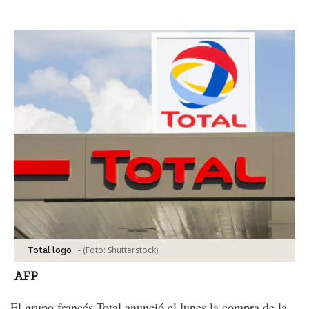
Facebook
Tweet
-
(Foto:
Shutterstock
)
Total logo
AFP
El grupo francés Total anunció el lunes la compra de la