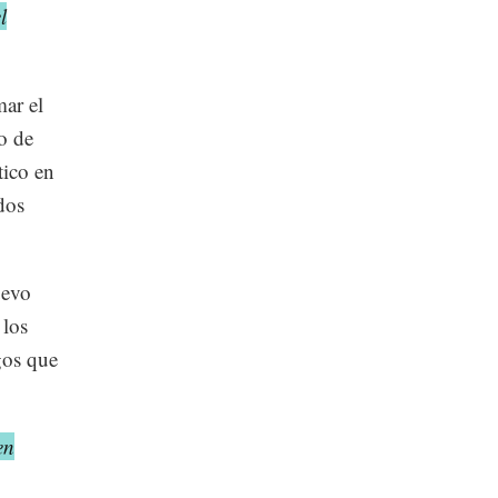
l
ar el
o de
tico en
dos
uevo
 los
gos que
en