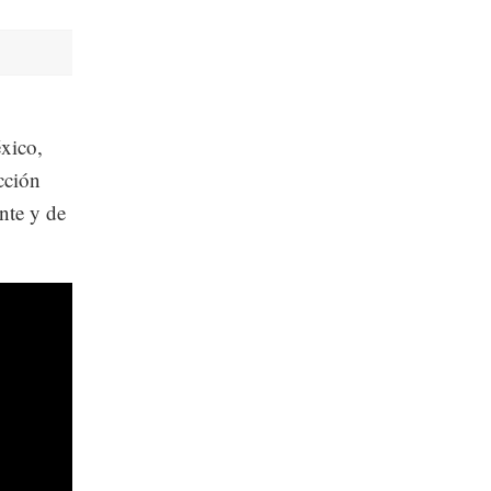
éxico,
cción
nte y de