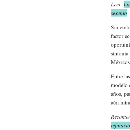
Leer:
La
sexenio
Sin emba
factor e
oportuni
sintonía
Méxicos 
Entre la
modelo e
años, pa
aún mina
Recome
refinaci