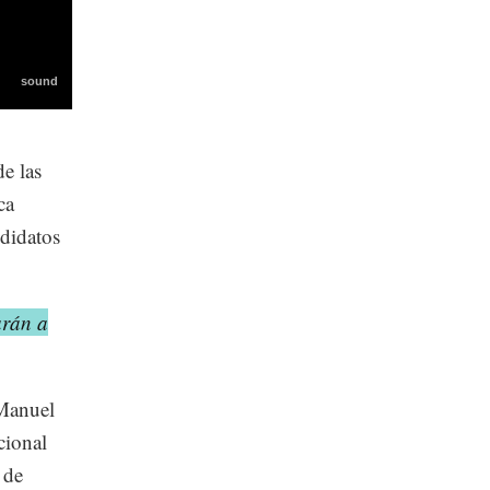
e las
ca
ndidatos
arán a
 Manuel
cional
 de