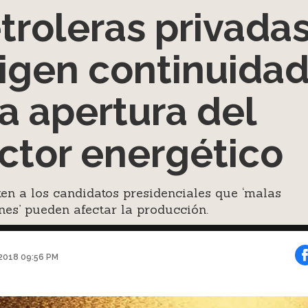
troleras privada
igen continuida
la apertura del
ctor energético
en a los candidatos presidenciales que ‘malas
nes’ pueden afectar la producción.
2018 09:56 PM