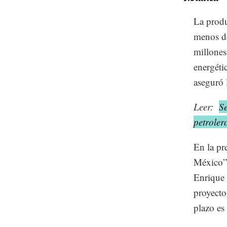
La produ
menos de
millones
energéti
aseguró 
Leer:
Se
petroler
En la p
México”
Enrique 
proyecto
plazo es 