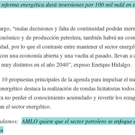
 reforma energética dará inversiones por 100 mil mdd en e
rgo, “malas decisiones y falta de continuidad podrán merm
conómico y de producción petrolera, también habrá un cost
dad, por lo que el contraste entre mantener el sector energé
 con una economía abierta y una vuelta al pasado, llevan a 
muy distintos en el año 2040”, expuso Enrique Hidalgo.
s 10 propuestas principales de la agenda para impulsar el n
nergético destaca la realización de rondas licitatorias todos
ra no perder el conocimiento acumulado y revertir los reza
n el sector energético.
ndamos:
AMLO quiere que el sector petrolero se enfoque 
ón