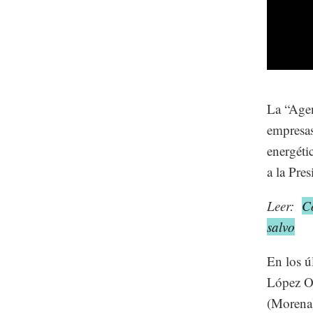
La “Agen
empresas
energéti
a la Pre
Leer:
Co
salvo
En los ú
López O
(Morena)