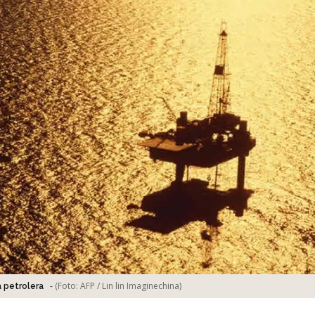
-
(Foto:
AFP / Lin lin Imaginechina
)
 petrolera