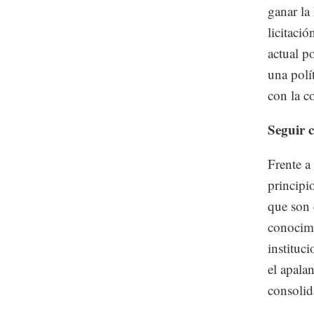
ganar la
licitaci
actual p
una polí
con la c
Seguir c
Frente a
principi
que son 
conocimi
instituc
el apala
consolid