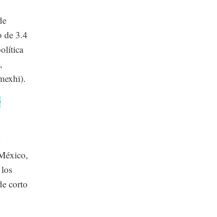
de
o de 3.4
olítica
,
mexhi).
s
México,
 los
de corto