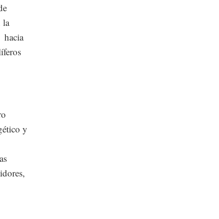
de
 la
— hacia
íferos
ro
gético y
as
idores,