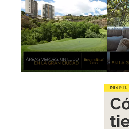
INDUSTRI
Có
ti