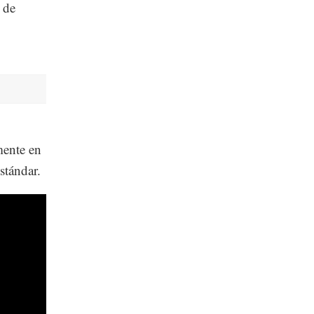
 de
mente en
stándar.