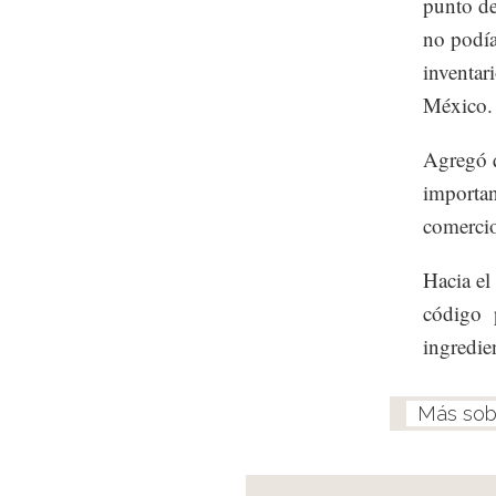
punto de
no podía
inventar
México.
Agregó q
importan
comercio
Hacia el
código p
ingredie