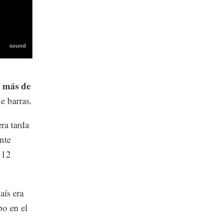
y más de
e barras.
ra tarda
nte
 12
aís era
po en el