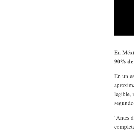
En Méxic
90% de 
En un es
aproxim
legible,
segundo
“Antes d
completa