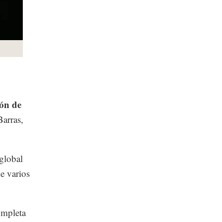
ión de
arras,
global
de varios
ompleta