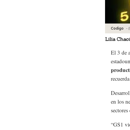
-
(
Codigo
Lilia Chac
El 3 de a
estadoun
product
recuerda
Desarrol
en los n
sectores
“GS1 vi