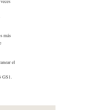
a veces
1
os más
e
canear el
có GS1.