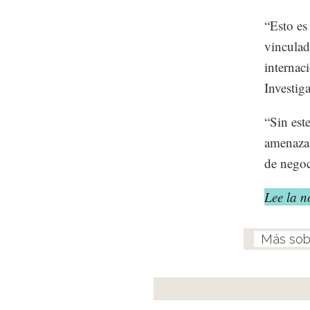
“Esto es
vinculad
internac
Investig
“Sin est
amenaza 
de negoc
Lee la 