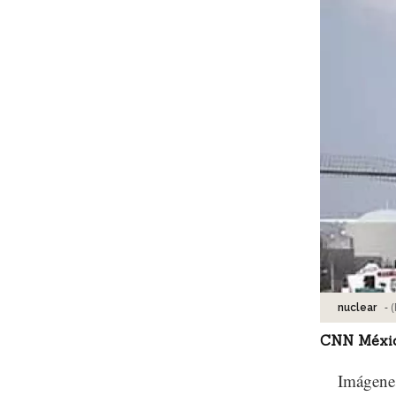
-
(
nuclear
CNN Méxi
Imágenes