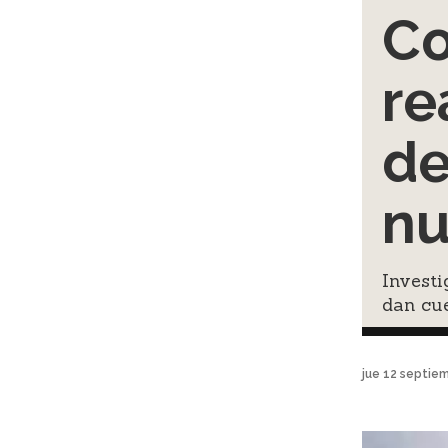
Co
re
de
nu
Invest
dan cue
jue 12 septie