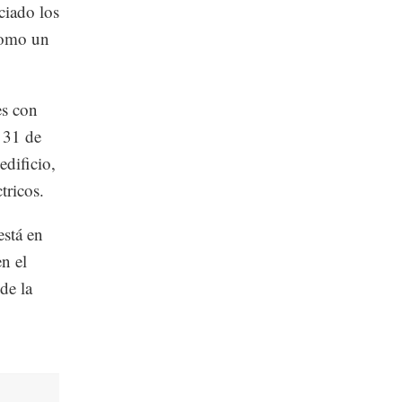
ciado los
 como un
es con
 31 de
dificio,
tricos.
está en
n el
de la