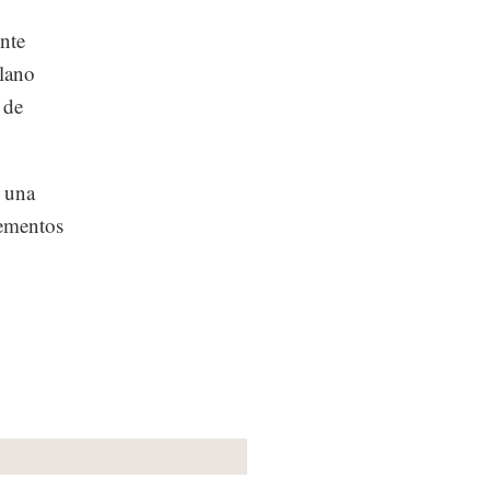
ente
lano
 de
e una
lementos