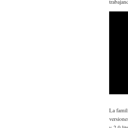
trabajan
La famil
versiones
y 2.0 li