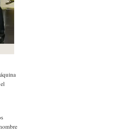
máquina
el
os
l nombre