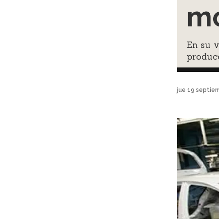
mo
En su 
producc
jue 19 septie