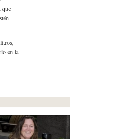
a que
stén
itros,
lo en la