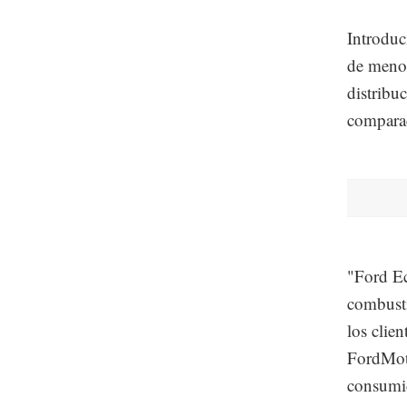
Introduc
de menor
distribu
comparac
"Ford E
combusti
los clie
FordMot
consumid