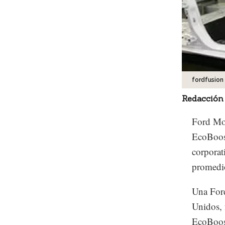
fordfusion
Redacción
Ford Mot
EcoBoost
corporat
promedio
Una Ford
Unidos, 
EcoBoost