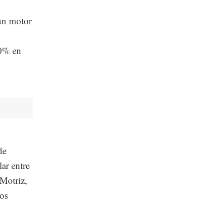
un motor
20% en
de
ar entre
 Motriz,
os