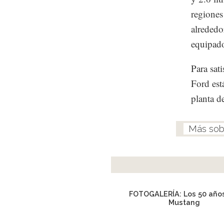
regiones
alrededo
equipado
Para sat
Ford est
planta d
FOTOGALERÍA: Los 50 años
Mustang