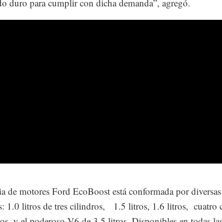
do duro para cumplir con dicha demanda”, agregó.
ia de motores Ford EcoBoost está conformada por diversas
: 1.0 litros de tres cilindros, 1.5 litros, 1.6 litros, cuatro 
tros, y el poderoso V6 de 3.5 litros. Disponibles en todas la