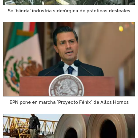
Se 'blinda' industria siderúrgica de prácticas desleales
EPN pone en marcha 'Proyecto Fénix' de Altos Hornos