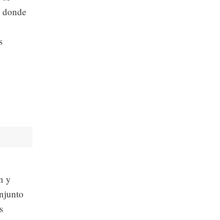
l, donde
s
n y
onjunto
s