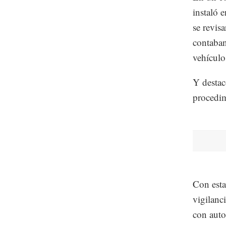
instaló 
se revis
contaban
vehículo
Y destac
procedim
Con esta
vigilanc
con auto