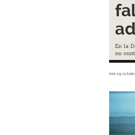
fa
ad
En la D
no con
mié 09 octubr