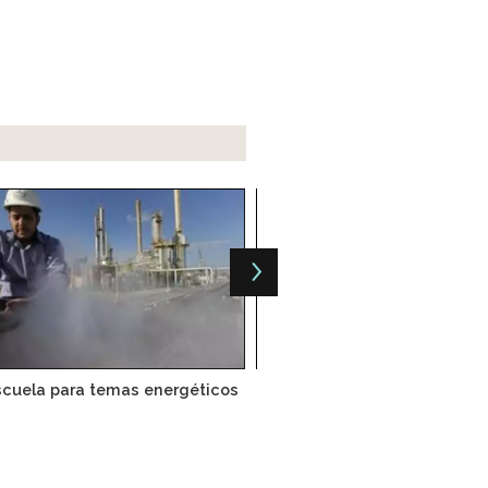
scuela para temas energéticos
Pemex y Keppel O&M cons
astillero en Tamauli