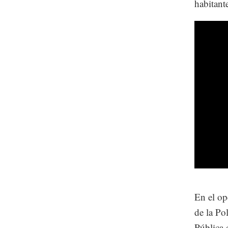
habitante
En el op
de la Po
Pública 