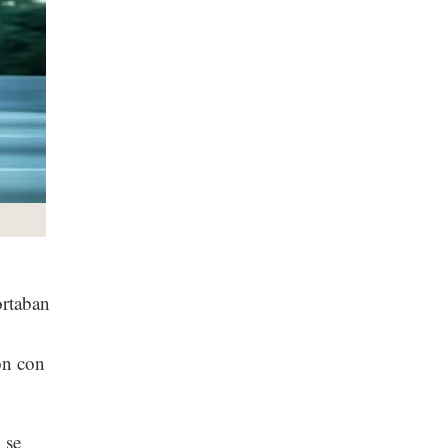
ortaban
ión con
 se