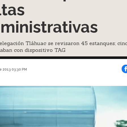
ltas
ministrativas
elegación Tláhuac se revisaron 45 estanques; cin
taban con dispositivo TAG
e 2013 03:30 PM