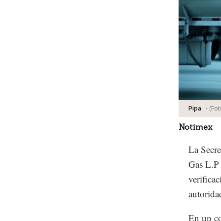
-
(Fot
Pipa
Notimex
La Secre
Gas L.P 
verifica
autorida
En un co