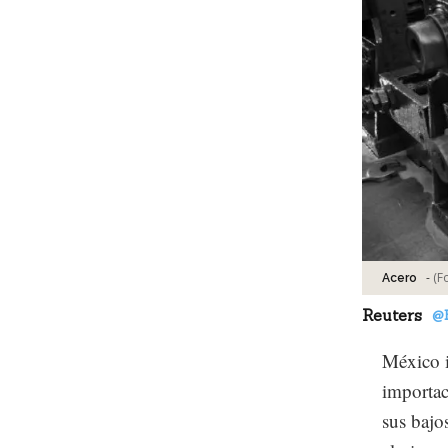
-
(F
Acero
Reuters
@
México i
importac
sus bajo