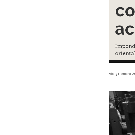
co
ac
Impondr
orienta
vie 31 enero 