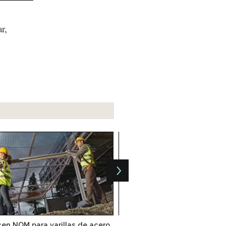
r,
en NOM para varillas de acero
Publican resolución fina