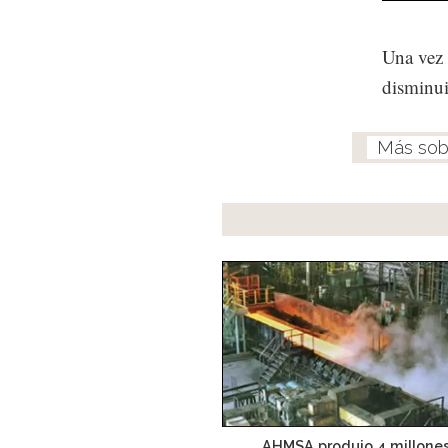
Una vez 
disminui
AHMSA produjo 4 millone