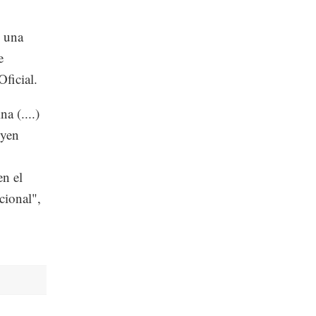
n una
e
Oficial.
a (....)
uyen
en el
cional",