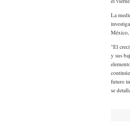
el viern
La medid
investig
México, 
"El crec
y sus ba
elemento
continúe
futuro i
se detal