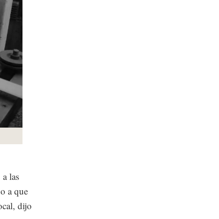
a las
do a que
cal, dijo