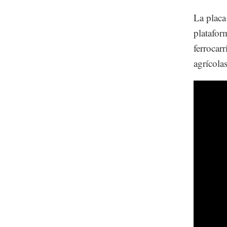
La placa 
platafor
ferrocar
agrícola