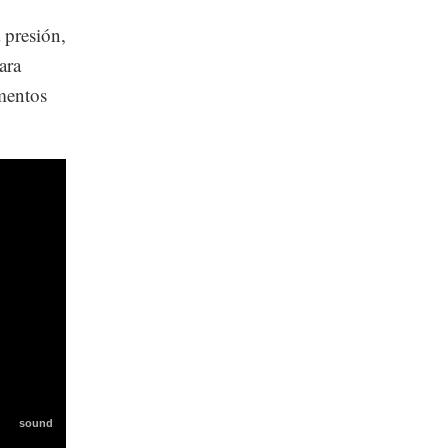
a presión,
ara
ementos