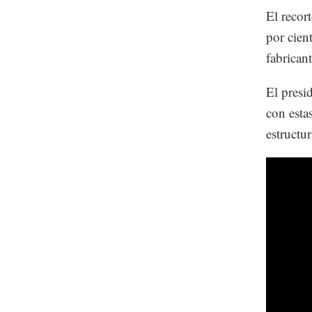
El recort
por cien
fabrican
El presi
con esta
estructu