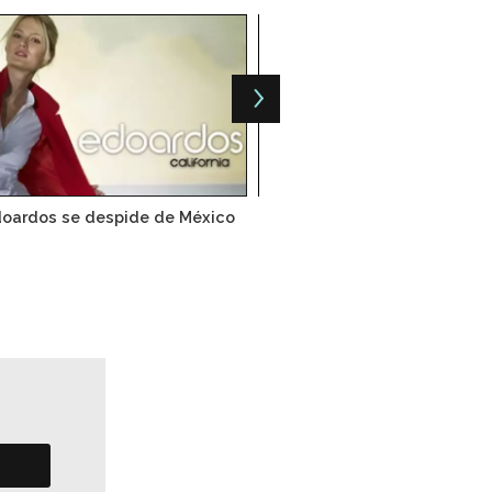
oardos se despide de México
Costo de energía baja en 
reduce costos de prod