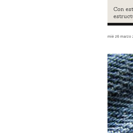
Con est
estruc
mié 26 marzo 