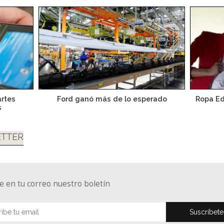
rtes
Ford ganó más de lo esperado
Ropa Ed
s
TTER
e en tu correo nuestro boletín