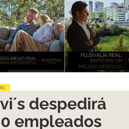
AS
vi´s despedirá
0 empleados