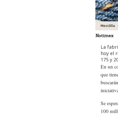
Mezclilla
Notimex
La fabr
hoy el 
175 y 2
En un co
que tien
buscarán
iniciati
Se espera
100 mill