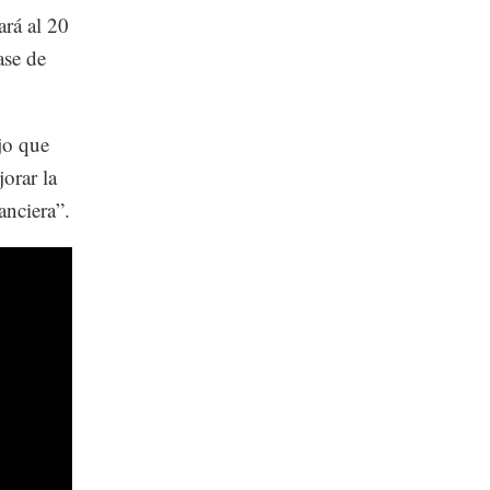
ará al 20
ase de
jo que
orar la
anciera”.