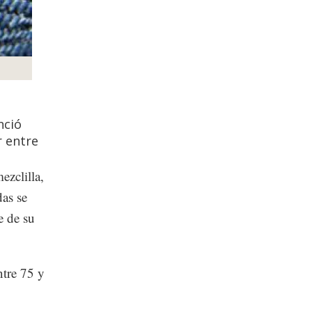
nció
r entre
zclilla,
das se
e de su
ntre 75 y