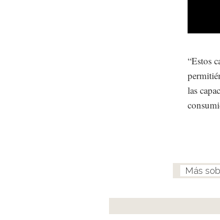
“Estos c
permitié
las capa
consumid