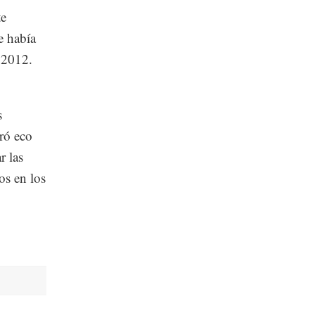
te
e había
 2012.
s
ró eco
r las
os en los