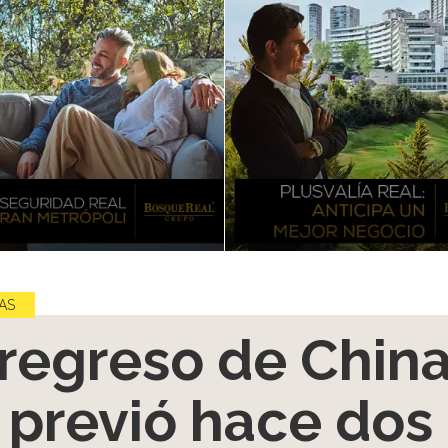
AS
 regreso de Chin
 previó hace dos