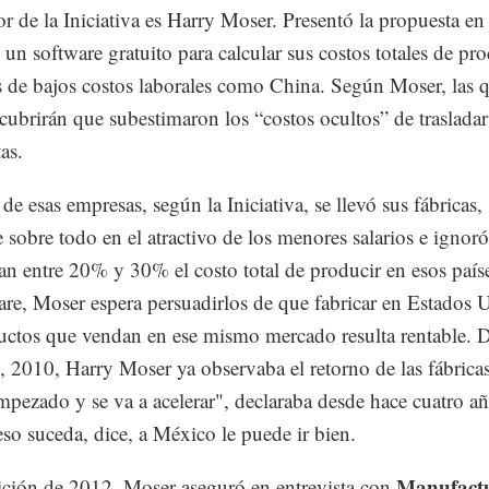
or de la Iniciativa es Harry Moser. Presentó la propuesta en
e un software gratuito para calcular sus costos totales de pr
s de bajos costos laborales como China. Según Moser, las 
cubrirán que subestimaron los “costos ocultos” de trasladar 
as.
e esas empresas, según la Iniciativa, se llevó sus fábricas,
e sobre todo en el atractivo de los menores salarios e ignoró
an entre 20% y 30% el costo total de producir en esos país
are, Moser espera persuadirlos de que fabricar en Estados 
uctos que vendan en ese mismo mercado resulta rentable. 
, 2010, Harry Moser ya observaba el retorno de las fábrica
mpezado y se va a acelerar", declaraba desde hace cuatro a
so suceda, dice, a México le puede ir bien.
Manufact
ición de 2012, Moser aseguró en entrevista con