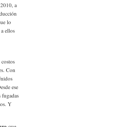
 2010, a
oducción
que lo
a ellos
 costos
es. Con
Unidos
Desde ese
s fugadas
ños. Y
ura
que