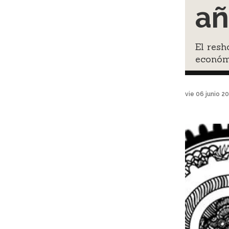
añ
El resh
económi
vie 06 junio 2