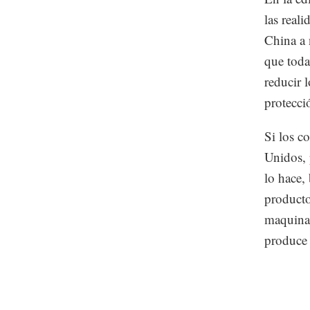
las real
China a 
que toda
reducir 
protecci
Si los c
Unidos, 
lo hace,
producto
maquinar
produce 