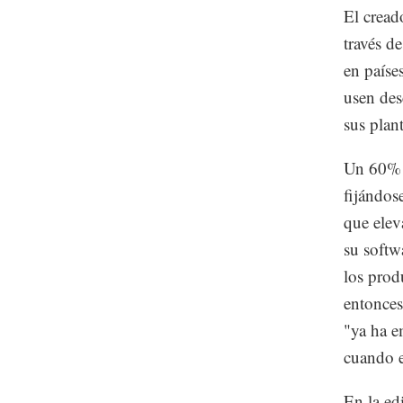
El cread
través d
en paíse
usen des
sus plant
Un 60% d
fijándos
que elev
su softw
los prod
entonces
"ya ha e
cuando e
En la ed