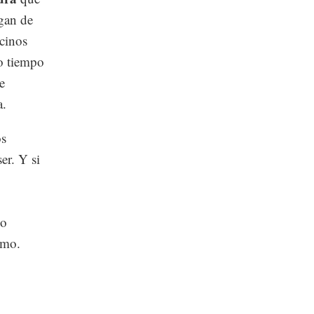
lgan de
ecinos
mo tiempo
e
a.
os
er. Y si
lo
imo.