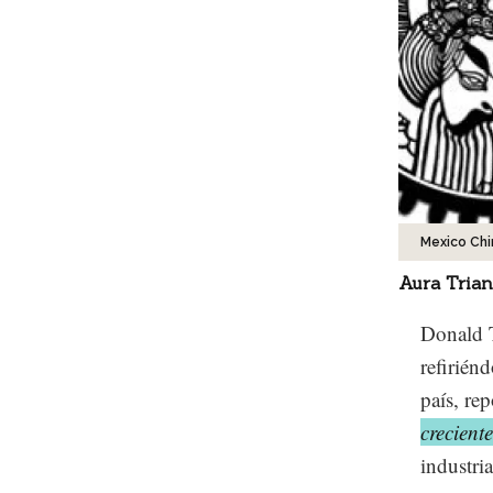
Mexico Chi
Aura Trian
Donald T
refirién
país, re
crecient
industria