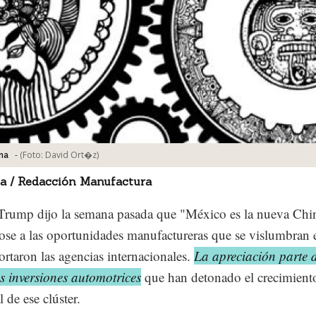
-
(Foto:
David Ort�z
)
na
a / Redacción Manufactura
rump dijo la semana pasada que "México es la nueva Chi
dose a las oportunidades manufactureras que se vislumbran 
portaron las agencias internacionales.
La apreciación parte d
es inversiones automotrices
que han detonado el crecimient
l de ese clúster.