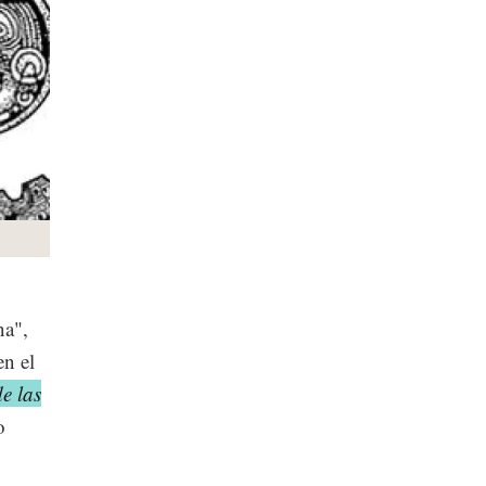
na",
en el
e las
o