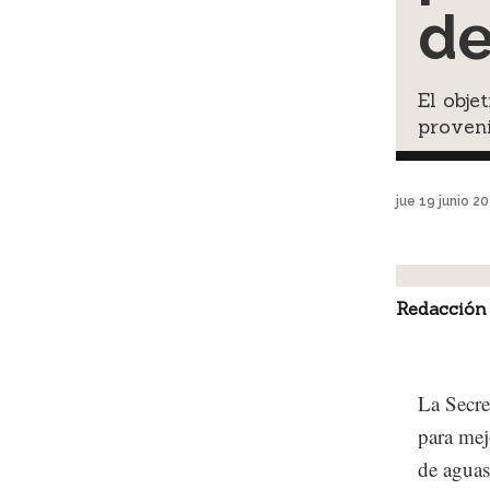
de
El obje
proveni
jue 19 junio 2
Redacción
La Secre
para mej
de aguas