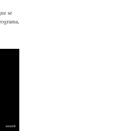
que se
programa,