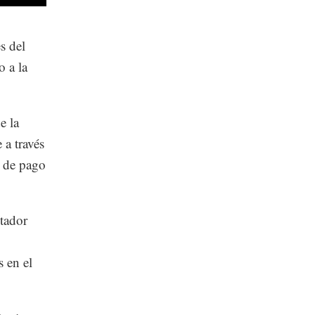
s del
o a la
e la
 a través
a de pago
stador
 en el