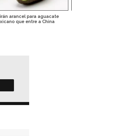
irán arancel para aguacate
No habrá mínimo de prov
xicano que entre a China
nacional en aguas pro