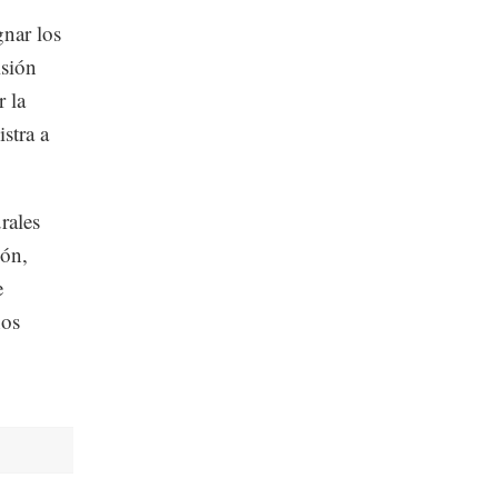
gnar los
isión
 la
stra a
rales
ión,
e
hos