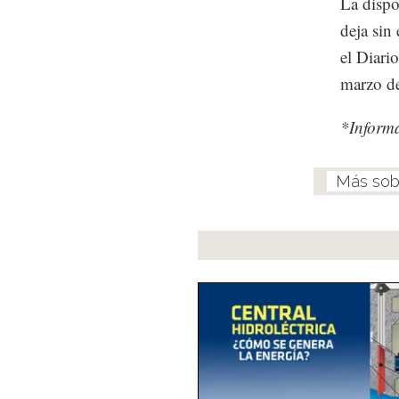
La dispo
deja sin
el Diari
marzo d
*Inform