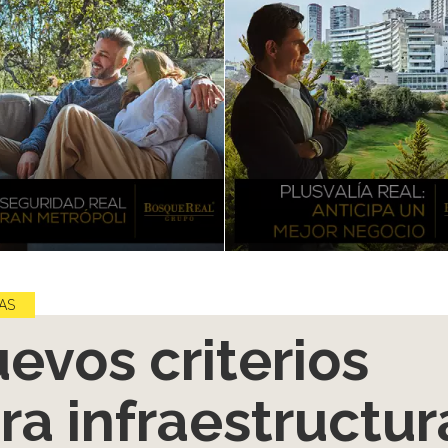
AS
evos criterios
ra infraestructur