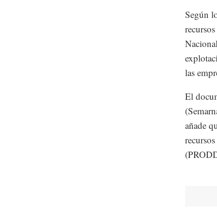
Según lo
recursos
Nacional
explotac
las empr
El docum
(Semarna
añade qu
recursos
(PRODD