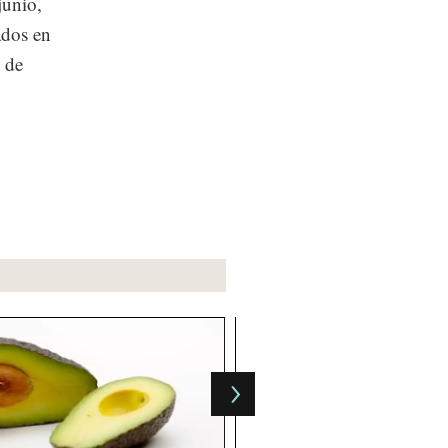
junio,
ados en
 de