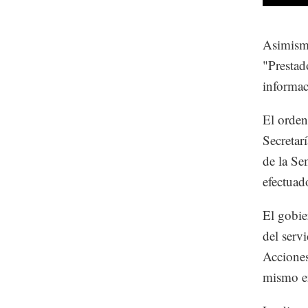
Asimismo
"Prestad
informac
El orden
Secretar
de la Se
efectuado
El gobie
del serv
Acciones
mismo en 