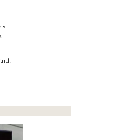
ber
a
rial.