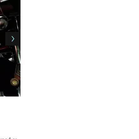
La Lista de Schindler
-
.