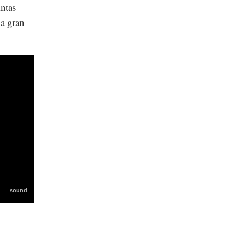
intas
la gran