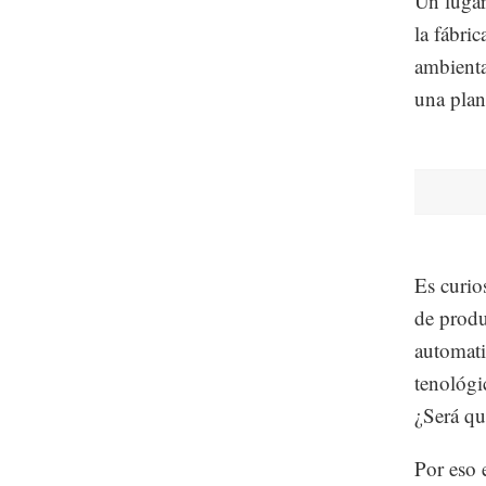
Un lugar
la fábri
ambienta
una plant
Es curio
de produc
automati
tenológi
¿Será qu
Por eso 