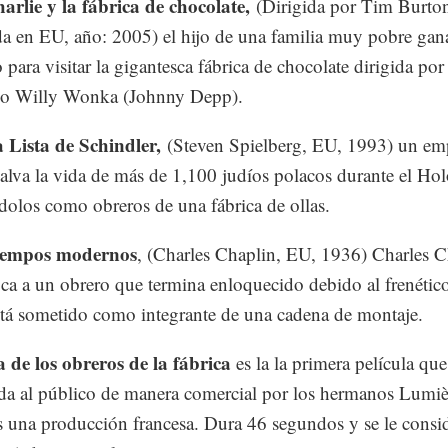
arlie y la fábrica de chocolate,
(Dirigida por Tim Burto
a en EU, año: 2005) el hijo de una familia muy pobre gan
para visitar la gigantesca fábrica de chocolate dirigida por 
ico Willy Wonka (Johnny Depp).
 Lista de Schindler,
(Steven Spielberg, EU, 1993) un em
alva la vida de más de 1,100 judíos polacos durante el Hol
olos como obreros de una fábrica de ollas.
empos modernos
, (Charles Chaplin, EU, 1936) Charles C
ica a un obrero que termina enloquecido debido al frenétic
stá sometido como integrante de una cadena de montaje.
a de los obreros de la fábrica
es la la primera película que
da al público de manera comercial por los hermanos Lumiè
 una producción francesa. Dura 46 segundos y se le consi