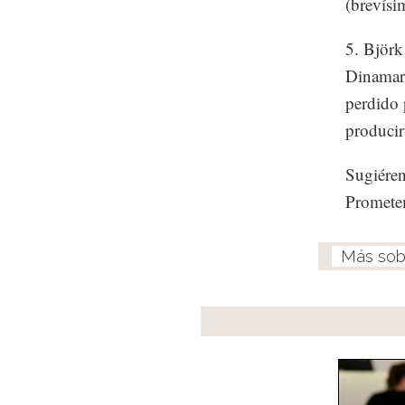
(brevísi
5. Björk
Dinamarc
perdido 
producir 
Sugiéren
Prometem