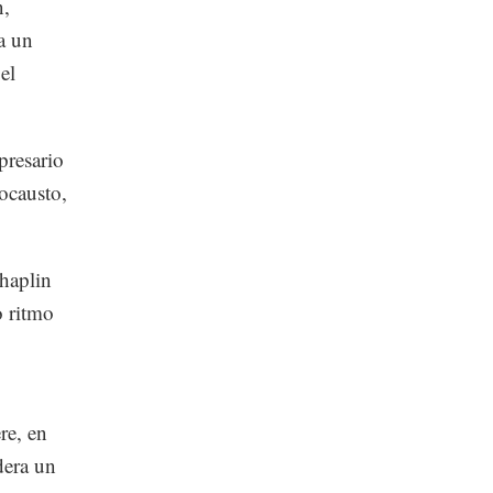
n,
a un
el
presario
ocausto,
haplin
o ritmo
re, en
dera un