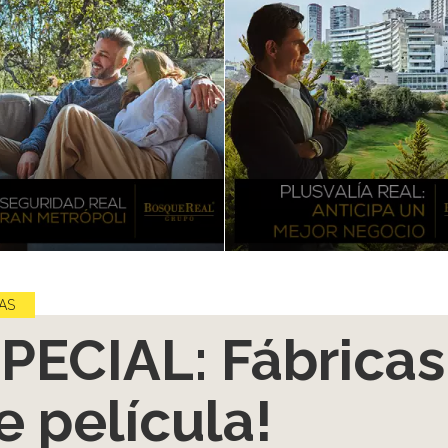
AS
PECIAL: Fábricas
e película!