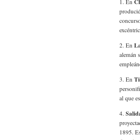
Ch
1. En
producid
concurso 
excéntr
La
2. En
alemán s
empleánd
Ti
3. En
personif
al que e
Salid
4.
proyecta
1895. Es