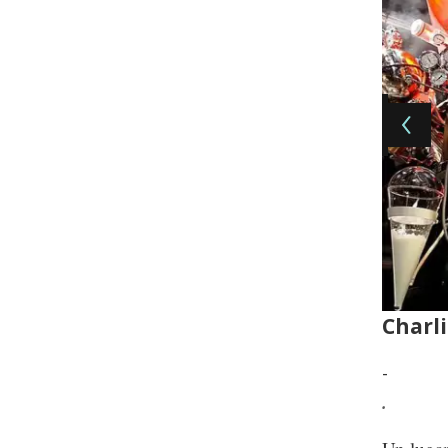
Charli
-
.