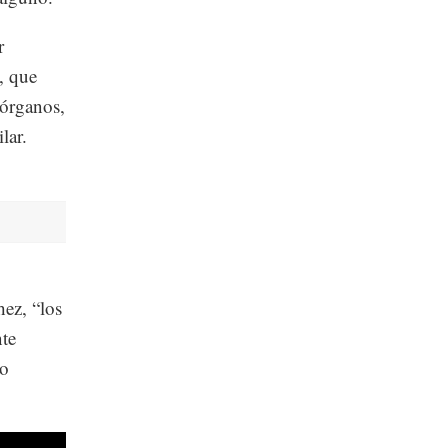
r
, que
 órganos,
lar.
hez, “los
nte
 o