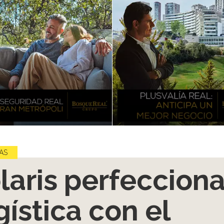
AS
laris perfeccion
gística con el