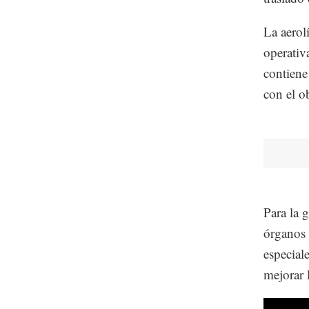
La aerol
operativ
contiene
con el o
Para la 
órganos 
especial
mejorar 