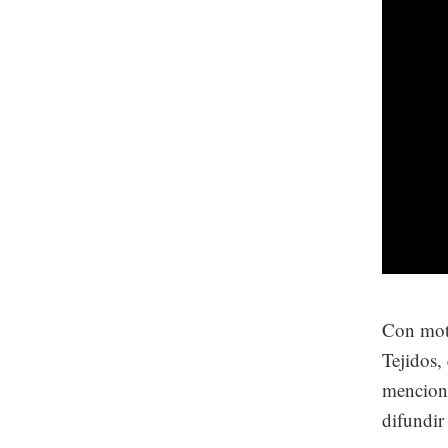
Con moti
Tejidos,
mencionó
difundir