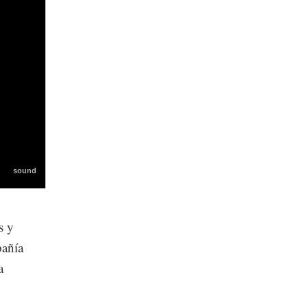
s y
pañía
a