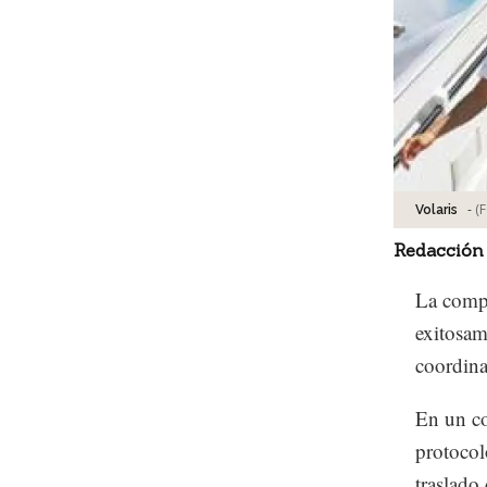
-
(
Volaris
Redacción
La compa
exitosam
coordina
En un co
protocol
traslado