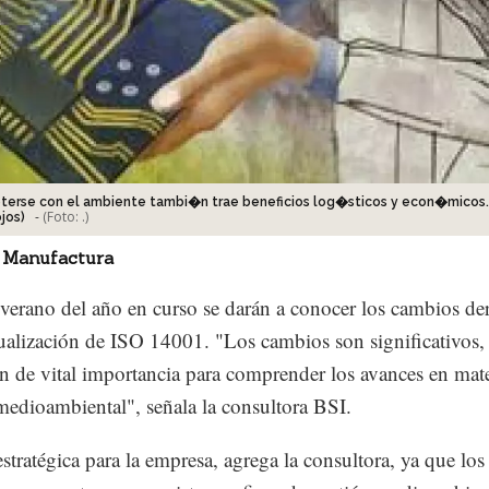
rse con el ambiente tambi�n trae beneficios log�sticos y econ�micos.
-
(Foto:
.
)
jos)
 Manufactura
 verano del año en curso se darán a conocer los cambios de
tualización de ISO 14001. "Los cambios son significativos, 
n de vital importancia para comprender los avances en mate
medioambiental", señala la consultora BSI.
estratégica para la empresa, agrega la consultora, ya que los