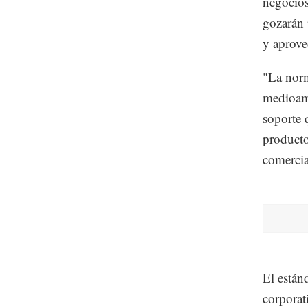
negocios
gozarán 
y aprove
"La norm
medioamb
soporte 
producto
comercia
El están
corporat