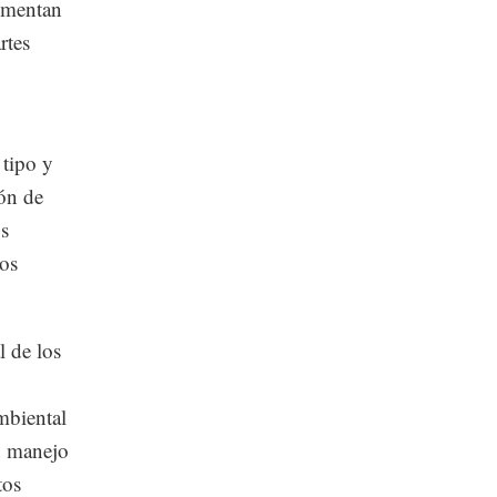
rementan
rtes
 tipo y
ón de
os
nos
l de los
mbiental
n manejo
tos