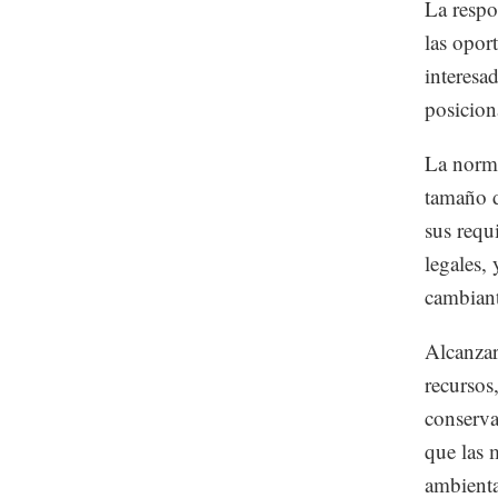
La respo
las opor
interesa
posicion
La norma
tamaño d
sus requ
legales,
cambiant
Alcanzar 
recursos
conserva
que las 
ambienta