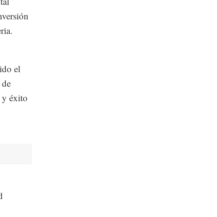
tal
nversión
ria.
ido el
 de
 y éxito
d