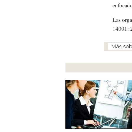
enfocado
Las orga
14001: 