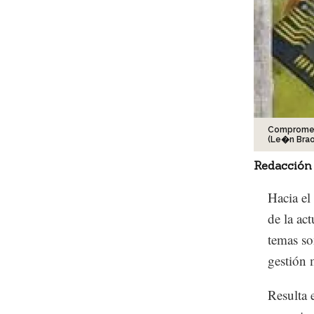
Compromete
(Le�n Brao
Redacción
Hacia el
de la ac
temas so
gestión 
Resulta 