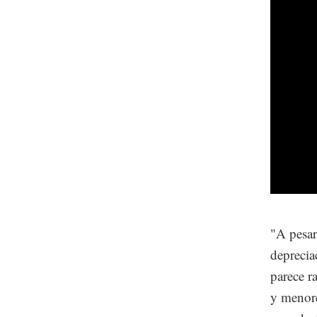
"A pesar
deprecia
parece r
y menore