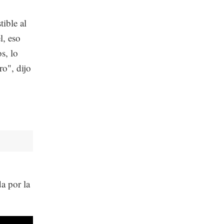
ible al
l, eso
s, lo
ro", dijo
a por la