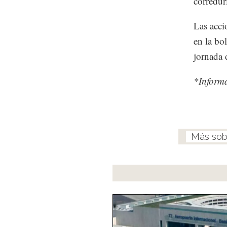
corredurí
Las acc
en la bo
jornada 
*Informa