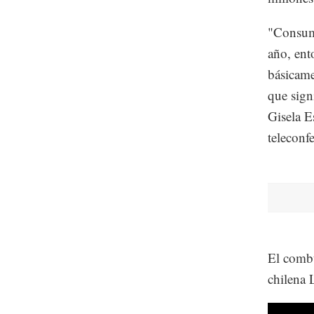
"Consumi
año, ent
básicame
que sign
Gisela E
teleconfe
El combu
chilena