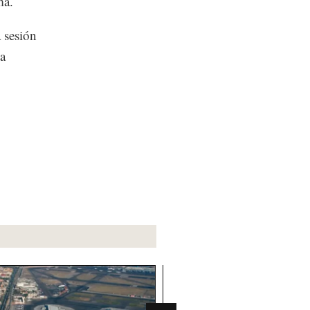
ma.
 sesión
la