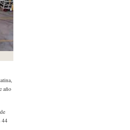
atina,
te año
 de
s 44