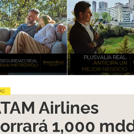
AS
TAM Airlines
orrará 1,000 md