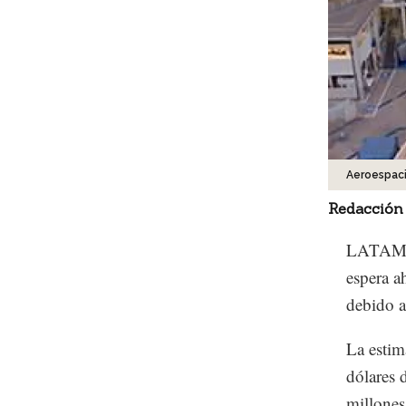
Aeroespaci
Redacción
LATAM Ai
espera a
debido a
La estim
dólares 
millones