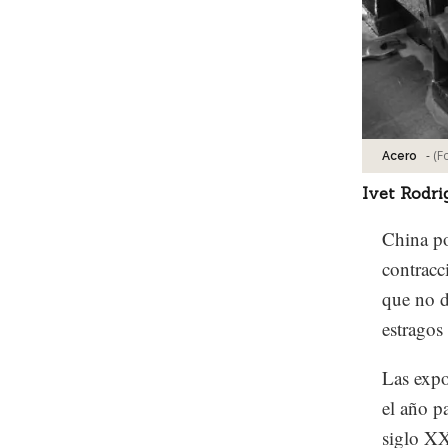
-
(F
Acero
Ivet Rodri
China po
contracc
que no d
estragos
Las expo
el año p
siglo XX