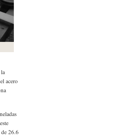
 la
el acero
ona
oneladas
este
 de 26.6