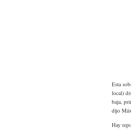
Esta sob
local) d
baja, pr
dijo Máx
Hay repo