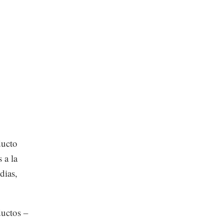
ducto
 a la
dias,
ductos –