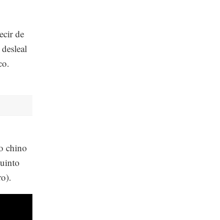
ecir de
 desleal
co.
o chino
quinto
o).