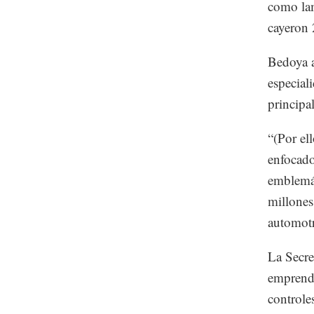
como lam
cayeron 
Bedoya a
especiali
principa
“(Por el
enfocado
emblemát
millones
automotr
La Secre
emprendi
controle