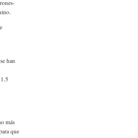
rones-
hino.
e
 se han
 1.5
mo más
 para que