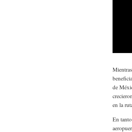
Mientras
benefici
de Méxic
creciero
en la ru
En tanto
aeropuer