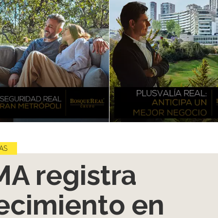
AS
A registra
ecimiento en