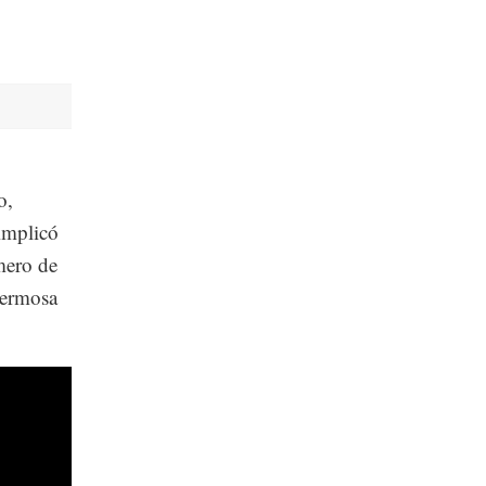
o,
implicó
mero de
hermosa