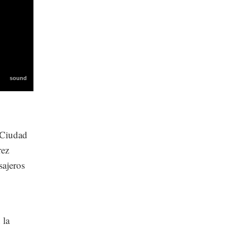
a Ciudad
rez
sajeros
 la