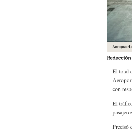
Aeropuerto
Redacción
El total
Aeropor
con resp
El tráfi
pasajero
Precisó 