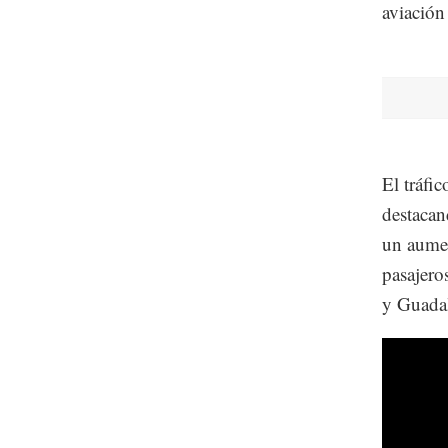
aviación
El tráfi
destacan
un aumen
pasajero
y Guadal