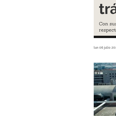
tr
Con sus
respec
lun 06 julio 2