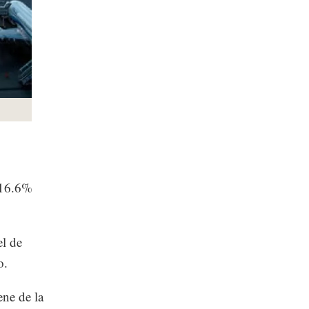
 16.6%
el de
o.
ene de la