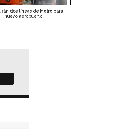
irán dos líneas de Metro para
Licitaciones para nuevo aero
nuevo aeropuerto
8 de julio